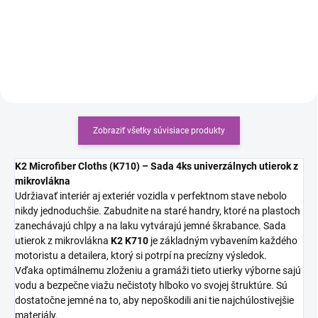
sklá dokonale čisté bez šmúh.
Zobraziť všetky súvisiace produkty
K2 Microfiber Cloths (K710) – Sada 4ks univerzálnych utierok z
mikrovlákna
Udržiavať interiér aj exteriér vozidla v perfektnom stave nebolo
nikdy jednoduchšie. Zabudnite na staré handry, ktoré na plastoch
zanechávajú chlpy a na laku vytvárajú jemné škrabance. Sada
utierok z mikrovlákna
K2 K710
je základným vybavením každého
motoristu a detailera, ktorý si potrpí na precízny výsledok.
Vďaka optimálnemu zloženiu a gramáži tieto utierky výborne sajú
vodu a bezpečne viažu nečistoty hlboko vo svojej štruktúre. Sú
dostatočne jemné na to, aby nepoškodili ani tie najchúlostivejšie
materiály.