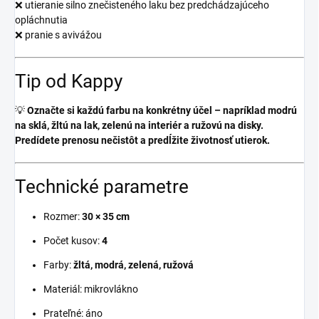
❌ utieranie silno znečisteného laku bez predchádzajúceho
opláchnutia
❌ pranie s avivážou
Tip od Kappy
💡
Označte si každú farbu na konkrétny účel – napríklad modrú
na sklá, žltú na lak, zelenú na interiér a ružovú na disky.
Predídete prenosu nečistôt a predĺžite životnosť utierok.
Technické parametre
Rozmer:
30 × 35 cm
Počet kusov:
4
Farby:
žltá, modrá, zelená, ružová
Materiál: mikrovlákno
Prateľné: áno