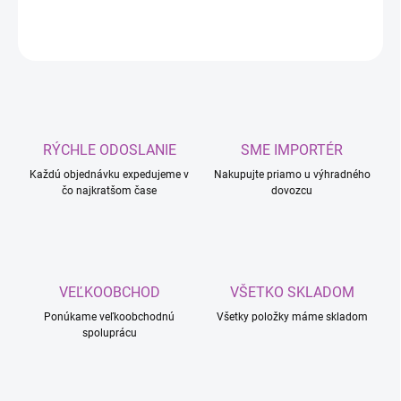
OPÝTAŤ SA
RÝCHLE ODOSLANIE
SME IMPORTÉR
Každú objednávku expedujeme v
Nakupujte priamo u výhradného
čo najkratšom čase
dovozcu
VEĽKOOBCHOD
VŠETKO SKLADOM
Ponúkame veľkoobchodnú
Všetky položky máme skladom
spoluprácu