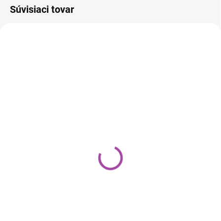
Súvisiaci tovar
SKLADOM
SKLADOM
(101 KS)
(8 KS)
NUTA PRO 1 l – čistič
SPECTRUM PRO 1L-
skla (glass cleaner)
Rýchly detailer
€3,83
€12,70
Do košíka
Do košíka
Čistič skla pre náročné použitie.
K2 Spectrum Pro Quickdetailer je
Rýchlo odstraňuje mastnotu,
rýchlovyleštiteľný vosk na báze
nečistoty a odtlačky a zanecháva
syntetického vosku.