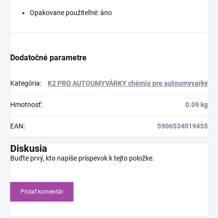
Opakovane použiteľné: áno
Dodatočné parametre
Kategória
:
K2 PRO AUTOUMYVÁRKY chémia pre autoumyvarky
Hmotnosť
:
0.09 kg
EAN
:
5906534019455
Diskusia
Buďte prvý, kto napíše príspevok k tejto položke.
Pridať komentár