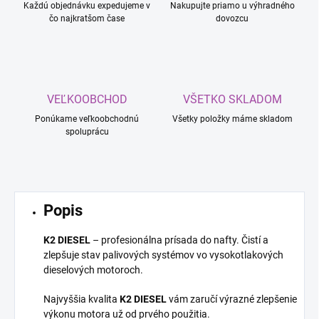
Každú objednávku expedujeme v
Nakupujte priamo u výhradného
čo najkratšom čase
dovozcu
VEĽKOOBCHOD
VŠETKO SKLADOM
Ponúkame veľkoobchodnú
Všetky položky máme skladom
spoluprácu
Popis
K2 DIESEL
– profesionálna prísada do nafty. Čistí a
zlepšuje stav palivových systémov vo vysokotlakových
dieselových motoroch.
Najvyššia kvalita
K2 DIESEL
vám zaručí výrazné zlepšenie
výkonu motora už od prvého použitia.