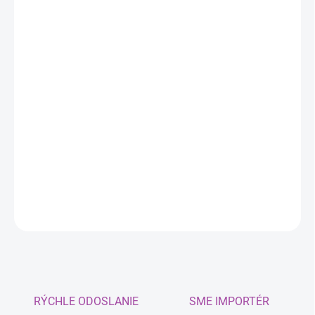
DORUČIŤ DO:
11.8.2026
MOŽNOSTI
DORUČENIA
−
+
Pridať do košíka
Produkt na čistenie celého palivového systému v dieselových
motoroch. Čistí a zlepšuje stav palivových systémov vo
vysokotlakových dieselových motoroch.
DETAILNÉ INFORMÁCIE
OPÝTAŤ SA
RÝCHLE ODOSLANIE
SME IMPORTÉR