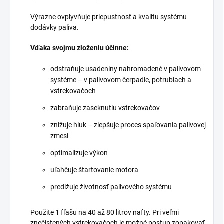
Výrazne ovplyvňuje priepustnosť a kvalitu systému
dodávky paliva.
Vďaka svojmu zloženiu účinne:
odstraňuje usadeniny nahromadené v palivovom
systéme – v palivovom čerpadle, potrubiach a
vstrekovačoch
zabraňuje zaseknutiu vstrekovačov
znižuje hluk – zlepšuje proces spaľovania palivovej
zmesi
optimalizuje výkon
uľahčuje štartovanie motora
predlžuje životnosť palivového systému
Použite 1 fľašu na 40 až 80 litrov nafty. Pri veľmi
znečistených vstrekovačoch je možné postup zopakovať.