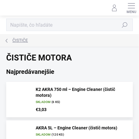
Prejsť
na
obsah
Hľadať
ČISTIČE
ČISTIČE MOTORA
Najpredávanejšie
K2 AKRA 750 ml – Engine Cleaner (čistič
motora)
SKLADOM
(6 KS)
€3,03
AKRA 5L – Engine Cleaner (čistič motora)
SKLADOM
(120 KS)