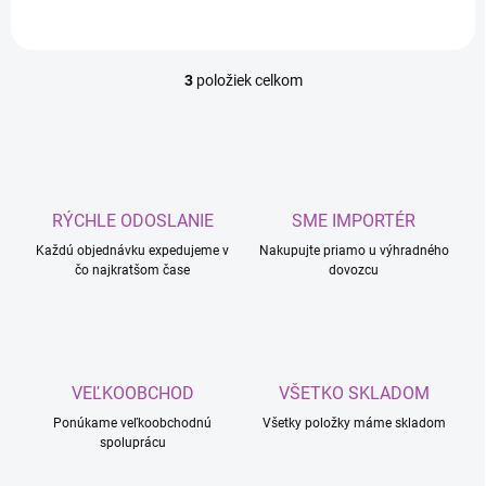
3
položiek celkom
O
v
l
á
d
a
c
RÝCHLE ODOSLANIE
SME IMPORTÉR
i
Každú objednávku expedujeme v
e
Nakupujte priamo u výhradného
čo najkratšom čase
dovozcu
p
r
v
k
y
v
VEĽKOOBCHOD
VŠETKO SKLADOM
ý
p
Ponúkame veľkoobchodnú
Všetky položky máme skladom
i
spoluprácu
s
u