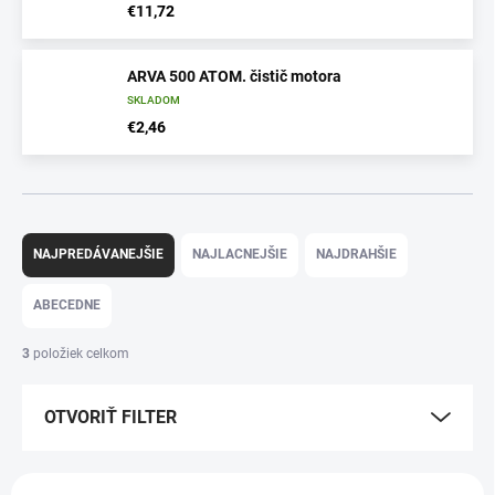
€11,72
ARVA 500 ATOM. čistič motora
SKLADOM
€2,46
R
a
NAJPREDÁVANEJŠIE
NAJLACNEJŠIE
NAJDRAHŠIE
d
e
ABECEDNE
n
i
3
položiek celkom
e
p
OTVORIŤ FILTER
r
o
d
V
u