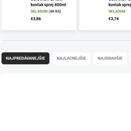
kontak sprej 400ml
kontak spre
SKLADOM
(48 KS)
SKLADOM
€3,86
€3,74
R
a
NAJPREDÁVANEJŠIE
NAJLACNEJŠIE
NAJDRAHŠIE
d
e
n
V
i
ý
e
p
p
i
r
s
o
p
d
r
u
o
k
d