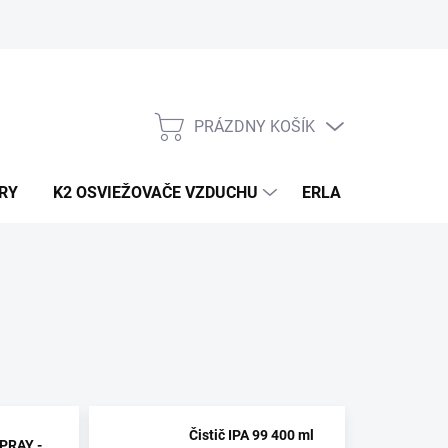
PRÁZDNY KOŠÍK
NÁKUPNÝ
KOŠÍK
RY
K2 OSVIEŽOVAČE VZDUCHU
ERLA HORECA A D
Čistič IPA 99 400 ml
PRAY -