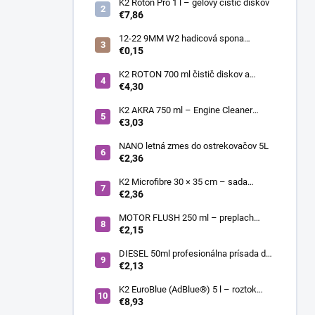
K2 Roton Pro 1 l – gélový čistič diskov
€7,86
12-22 9MM W2 hadicová spona
nerezová
€0,15
K2 ROTON 700 ml čistič diskov a
deionizér
€4,30
K2 AKRA 750 ml – Engine Cleaner
(čistič motora)
€3,03
NANO letná zmes do ostrekovačov 5L
€2,36
K2 Microfibre 30 × 35 cm – sada
mikrovláknových utierok 4 ks
€2,36
MOTOR FLUSH 250 ml – preplach
motora
€2,15
DIESEL 50ml profesionálna prísada do
nafty
€2,13
K2 EuroBlue (AdBlue®) 5 l – roztok
močoviny pre SCR dieselové motory
€8,93