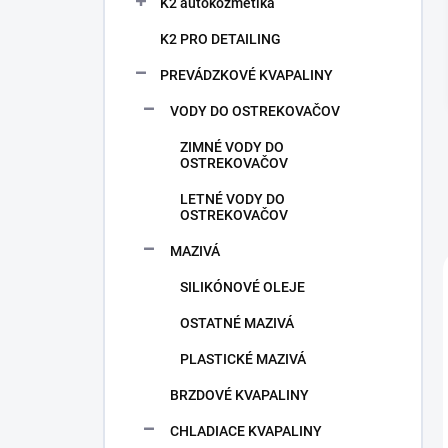
n
K2 autokozmetika
e
K2 PRO DETAILING
l
PREVÁDZKOVÉ KVAPALINY
VODY DO OSTREKOVAČOV
ZIMNÉ VODY DO
OSTREKOVAČOV
LETNÉ VODY DO
OSTREKOVAČOV
MAZIVÁ
SILIKÓNOVÉ OLEJE
OSTATNÉ MAZIVÁ
PLASTICKÉ MAZIVÁ
BRZDOVÉ KVAPALINY
CHLADIACE KVAPALINY