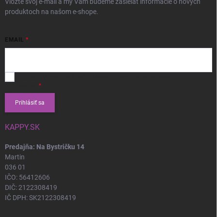
Vložte svoj e-mail a my Vám budeme zasielať informácie o nových
produktoch na našom e-shope.
EMAIL
Vložením e-mailu súhlasíte s
podmienkami ochrany osobných
údajov
Prihlásiť sa
KAPPY.SK
Predajňa: Na Bystričku 14
Martin
036 01
IČO: 56412606
DIČ: 2122308419
IČ DPH: SK2122308419