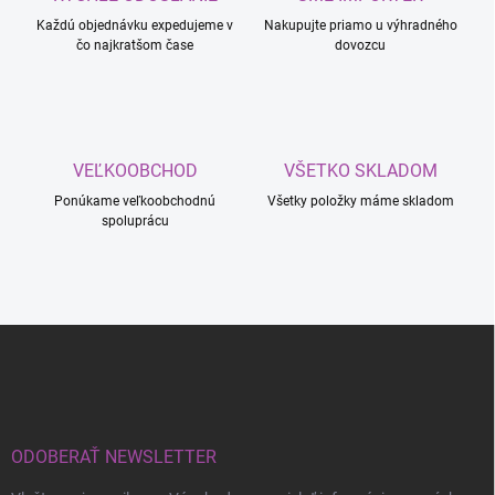
n
v
i
Každú objednávku expedujeme v
Nakupujte priamo u výhradného
k
čo najkratšom čase
dovozcu
e
y
v
ý
p
i
s
VEĽKOOBCHOD
VŠETKO SKLADOM
u
Ponúkame veľkoobchodnú
Všetky položky máme skladom
spoluprácu
Z
á
p
ä
t
i
ODOBERAŤ NEWSLETTER
e