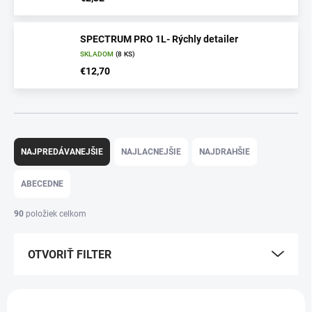
SPECTRUM PRO 1L- Rýchly detailer
SKLADOM
(8 KS)
€12,70
R
a
NAJPREDÁVANEJŠIE
NAJLACNEJŠIE
NAJDRAHŠIE
d
e
ABECEDNE
n
i
90
položiek celkom
e
p
OTVORIŤ FILTER
r
o
d
V
u
ý