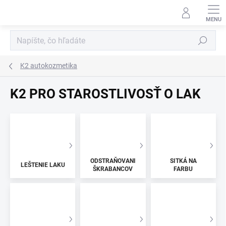
Prejsť
na
obsah
Hľadať
K2 autokozmetika
K2 PRO STAROSTLIVOSŤ O LAK
ODSTRAŇOVANIE
SITKÁ NA
LEŠTENIE LAKU
ŠKRABANCOV
FARBU