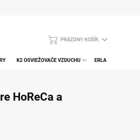
PRÁZDNY KOŠÍK
NÁKUPNÝ
KOŠÍK
RY
K2 OSVIEŽOVAČE VZDUCHU
ERLA HORECA A D
pre HoReCa a