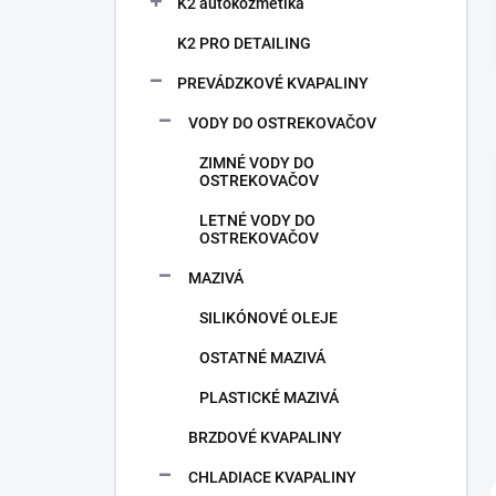
n
K2 autokozmetika
e
K2 PRO DETAILING
l
PREVÁDZKOVÉ KVAPALINY
VODY DO OSTREKOVAČOV
ZIMNÉ VODY DO
OSTREKOVAČOV
LETNÉ VODY DO
OSTREKOVAČOV
MAZIVÁ
SILIKÓNOVÉ OLEJE
OSTATNÉ MAZIVÁ
PLASTICKÉ MAZIVÁ
BRZDOVÉ KVAPALINY
CHLADIACE KVAPALINY