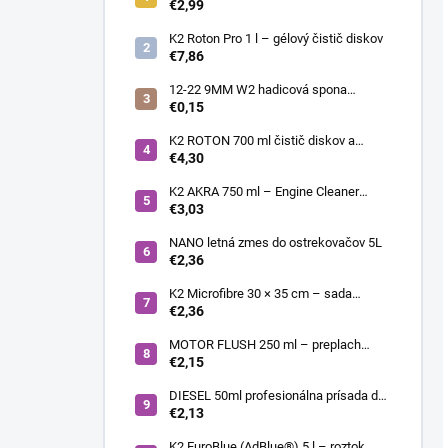
€2,99
K2 Roton Pro 1 l – gélový čistič diskov
€7,86
12-22 9MM W2 hadicová spona
nerezová
€0,15
K2 ROTON 700 ml čistič diskov a
deionizér
€4,30
K2 AKRA 750 ml – Engine Cleaner
(čistič motora)
€3,03
NANO letná zmes do ostrekovačov 5L
€2,36
K2 Microfibre 30 × 35 cm – sada
mikrovláknových utierok 4 ks
€2,36
MOTOR FLUSH 250 ml – preplach
motora
€2,15
DIESEL 50ml profesionálna prísada do
nafty
€2,13
K2 EuroBlue (AdBlue®) 5 l – roztok