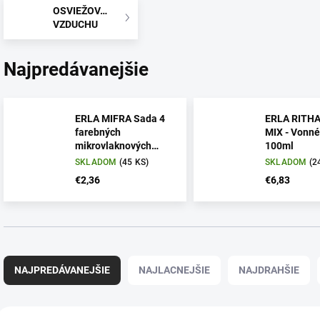
OSVIEŽOVAČE
VZDUCHU
Najpredávanejšie
ERLA MIFRA Sada 4
ERLA RITHA
farebných
MIX - Vonné
mikrovlaknových
100ml
utierok 30x30
SKLADOM
(45 KS)
SKLADOM
(2
€2,36
€6,83
R
a
NAJPREDÁVANEJŠIE
NAJLACNEJŠIE
NAJDRAHŠIE
d
e
n
V