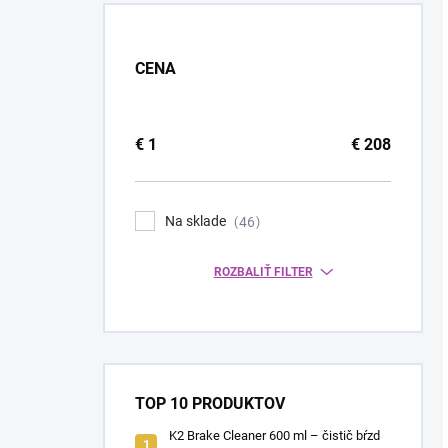
CENA
€
1
€
208
Na sklade
46
ROZBALIŤ FILTER
TOP 10 PRODUKTOV
K2 Brake Cleaner 600 ml – čistič bŕzd