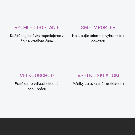
l
á
d
a
c
RÝCHLE ODOSLANIE
SME IMPORTÉR
i
Každú objednávku expedujeme v
e
Nakupujte priamo u výhradného
čo najkratšom čase
dovozcu
p
r
v
k
y
v
VEĽKOOBCHOD
VŠETKO SKLADOM
ý
p
Ponúkame veľkoobchodnú
Všetky položky máme skladom
i
spoluprácu
s
u
Z
á
p