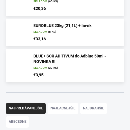
SKLADOM
(65 KS)
€20,36
EUROBLUE 23kg (21,1L) + lievik
SKLADOM
(8 KS)
€33,16
BLUE+ SCR ADITÍVUM do Adblue 50ml -
NOVINKA !!!
SKLADOM
(27 KS)
€3,95
R
a
NAJPREDÁVANEJŠIE
NAJLACNEJŠIE
NAJDRAHŠIE
d
e
ABECEDNE
n