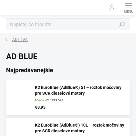
Prejsť
na
obsah
Hľadať
ADITÍVA
AD BLUE
Najpredávanejšie
K2 EuroBlue (AdBlue®) 5 l – roztok močoviny
pre SCR dieselové motory
SKLADOM
(144 KS)
€8,93
K2 EuroBlue (AdBlue®) 10L – roztok močoviny
pre SCR dieselové motory