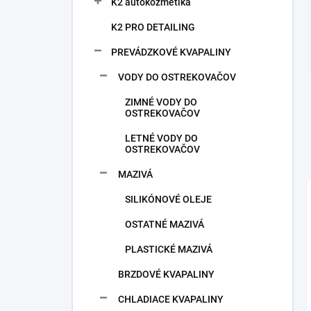
n
K2 autokozmetika
e
K2 PRO DETAILING
l
PREVÁDZKOVÉ KVAPALINY
VODY DO OSTREKOVAČOV
ZIMNÉ VODY DO
OSTREKOVAČOV
LETNÉ VODY DO
OSTREKOVAČOV
MAZIVÁ
SILIKÓNOVÉ OLEJE
OSTATNÉ MAZIVÁ
PLASTICKÉ MAZIVÁ
BRZDOVÉ KVAPALINY
CHLADIACE KVAPALINY