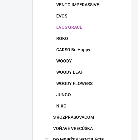
VENTO IMPERASSIVE
EVOS
EVOS GRACE
ROKO
CARSO Be Happy
WOODY
WOODY LEAF
WOODY FLOWERS
JUNGO
NIXO
S ROZPRAŠOVAČOM
VOŇAVÉ VRECÚŠKA
DO MRIEŽKY VENTILÁCIE