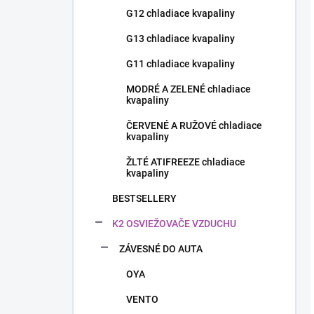
G12 chladiace kvapaliny
G13 chladiace kvapaliny
G11 chladiace kvapaliny
MODRÉ A ZELENÉ chladiace
kvapaliny
ČERVENÉ A RUŽOVÉ chladiace
kvapaliny
ŽLTÉ ATIFREEZE chladiace
kvapaliny
BESTSELLERY
K2 OSVIEŽOVAČE VZDUCHU
ZÁVESNÉ DO AUTA
OYA
VENTO