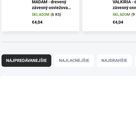
MADAM - drevený
VALKIRIA - 
závesný osviežovač
závesný osv
vzduchu
vzduchu
SKLADOM
(6 KS)
SKLADOM
(9
€4,04
€4,04
R
a
NAJPREDÁVANEJŠIE
NAJLACNEJŠIE
NAJDRAHŠIE
d
e
n
V
i
ý
e
p
p
i
r
s
o
p
d
r
u
o
k
d