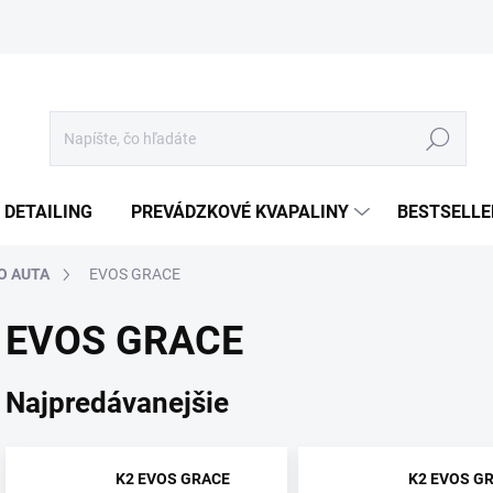
Hľadať
 DETAILING
PREVÁDZKOVÉ KVAPALINY
BESTSELLE
O AUTA
EVOS GRACE
EVOS GRACE
Najpredávanejšie
K2 EVOS GRACE
K2 EVOS G