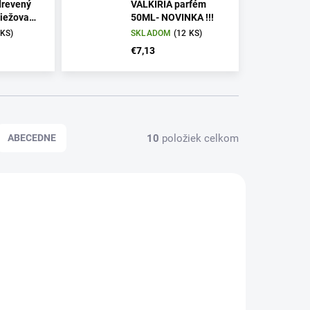
drevený
VALKIRIA parfém
iežovač
50ML- NOVINKA !!!
 KS)
SKLADOM
(12 KS)
€7,13
10
položiek celkom
ABECEDNE