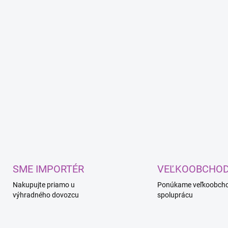
l
á
d
a
c
i
e
p
r
v
k
y
v
ý
p
i
s
SME IMPORTÉR
VEĽKOOBCHO
u
Nakupujte priamo u
Ponúkame veľkoobch
výhradného dovozcu
spoluprácu