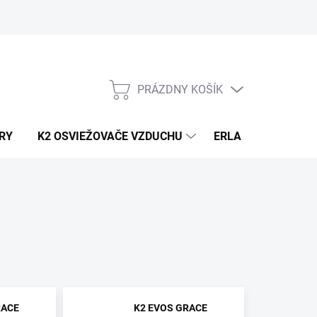
PRÁZDNY KOŠÍK
NÁKUPNÝ
KOŠÍK
RY
K2 OSVIEŽOVAČE VZDUCHU
ERLA HORECA A D
RACE
K2 EVOS GRACE