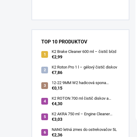
TOP 10 PRODUKTOV
K2 Brake Cleaner 600 ml – čistič bŕzd
€2,99
K2 Roton Pro 1 l – gélový čistič diskov
€7,86
12-22 9MM W2 hadicová spona
nerezová
€0,15
K2 ROTON 700 ml čistič diskov a
deionizér
€4,30
K2 AKRA 750 ml – Engine Cleaner
(čistič motora)
€3,03
NANO letná zmes do ostrekovačov 5L
€2,36