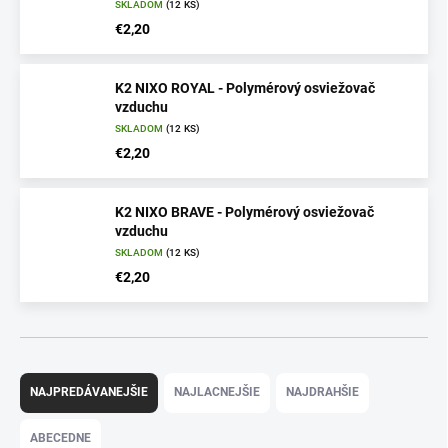
SKLADOM
(12 KS)
€2,20
K2 NIXO ROYAL - Polymérový osviežovač
vzduchu
SKLADOM
(12 KS)
€2,20
K2 NIXO BRAVE - Polymérový osviežovač
vzduchu
SKLADOM
(12 KS)
€2,20
R
a
NAJPREDÁVANEJŠIE
NAJLACNEJŠIE
NAJDRAHŠIE
d
e
ABECEDNE