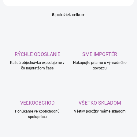
5
položiek celkom
O
v
l
á
d
a
c
RÝCHLE ODOSLANIE
SME IMPORTÉR
i
Každú objednávku expedujeme v
e
Nakupujte priamo u výhradného
čo najkratšom čase
dovozcu
p
r
v
k
y
v
VEĽKOOBCHOD
VŠETKO SKLADOM
ý
p
Ponúkame veľkoobchodnú
Všetky položky máme skladom
i
spoluprácu
s
u