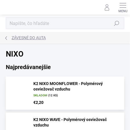
Prejsť
na
obsah
Hľadať
ZÁVESNÉ DO AUTA
NIXO
Najpredávanejšie
K2 NIXO MOONFLOWER - Polymérový
osviežovač vzduchu
SKLADOM
(12 KS)
€2,20
K2 NIXO WAVE - Polymérový osviežovač
vzduchu