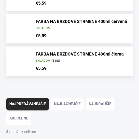
€5,59
FARBA NA BRZDOVÉ STRMENE 400ml červená
SKLADOM
€5,59
FARBA NA BRZDOVÉ STRMENE 400ml čierna
SKLADOM
(8 KS)
€5,59
R
a
NAJPREDÁVANEJŠIE
NAJLACNEJŠIE
NAJDRAHŠIE
d
e
ABECEDNE
n
i
8
položiek celkom
e