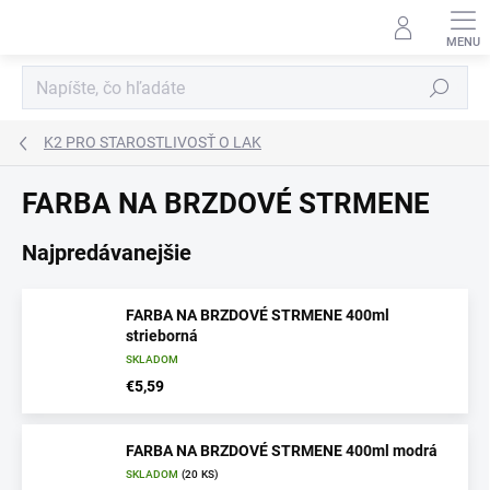
Prejsť
na
obsah
Hľadať
K2 PRO STAROSTLIVOSŤ O LAK
FARBA NA BRZDOVÉ STRMENE
Najpredávanejšie
FARBA NA BRZDOVÉ STRMENE 400ml
strieborná
SKLADOM
€5,59
FARBA NA BRZDOVÉ STRMENE 400ml modrá
SKLADOM
(20 KS)