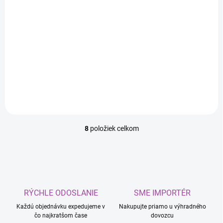
zelená
oranžová
€5,59
€5,59
/ ks
/ ks
Do košíka
Do košíka
Profesionálna farba na
Profesionálna farba na
brzdové strmene a bubny.
brzdové strmene a bubny.
8
položiek celkom
O
v
l
á
d
a
c
RÝCHLE ODOSLANIE
SME IMPORTÉR
i
Každú objednávku expedujeme v
e
Nakupujte priamo u výhradného
čo najkratšom čase
dovozcu
p