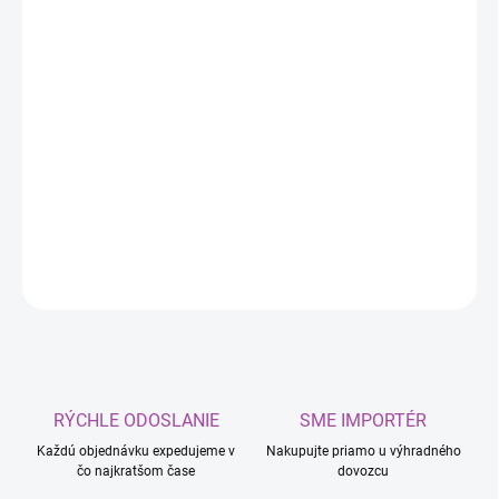
DORUČIŤ DO:
12.8.2026
MOŽNOSTI
DORUČENIA
−
+
Pridať do košíka
Hadicové spony z nehrdzavejúcej ocele
DETAILNÉ INFORMÁCIE
OPÝTAŤ SA
RÝCHLE ODOSLANIE
SME IMPORTÉR
Každú objednávku expedujeme v
Nakupujte priamo u výhradného
čo najkratšom čase
dovozcu