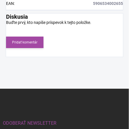
EAN
:
5906534002655
Diskusia
Buďte prvý, kto napíše príspevok k tejto položke.
Pridať komentár
Z
á
p
ä
t
i
ODOBERAŤ NEWSLETTER