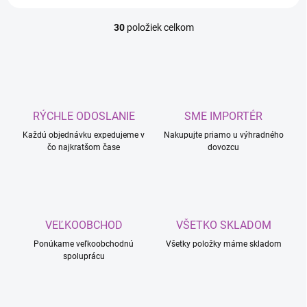
30
položiek celkom
O
v
l
á
d
a
c
RÝCHLE ODOSLANIE
SME IMPORTÉR
i
Každú objednávku expedujeme v
e
Nakupujte priamo u výhradného
čo najkratšom čase
dovozcu
p
r
v
k
y
v
VEĽKOOBCHOD
VŠETKO SKLADOM
ý
p
Ponúkame veľkoobchodnú
Všetky položky máme skladom
i
spoluprácu
s
u