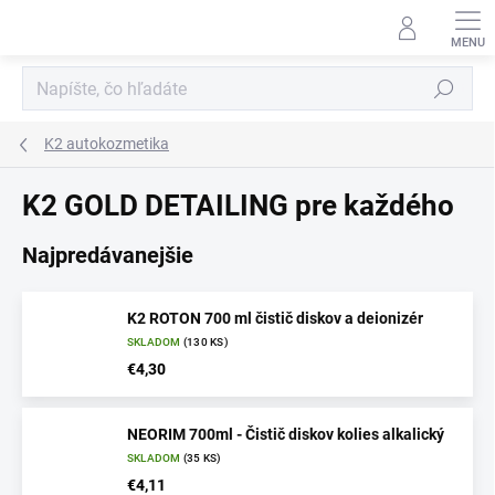
Prejsť
na
obsah
Hľadať
K2 autokozmetika
K2 GOLD DETAILING pre každého
Najpredávanejšie
K2 ROTON 700 ml čistič diskov a deionizér
SKLADOM
(130 KS)
€4,30
NEORIM 700ml - Čistič diskov kolies alkalický
SKLADOM
(35 KS)
€4,11