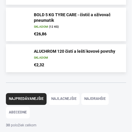
BOLD 5 KG TYRE CARE - čistič a oživovač
pneumatík
SKLADOM
(12 KS)
€26,86
ALUCHROM 120 čistí a leští kovové povrchy
SKLADOM
€2,32
R
a
NAJPREDÁVANEJŠIE
NAJLACNEJŠIE
NAJDRAHŠIE
d
e
ABECEDNE
n
i
30
položiek celkom
e