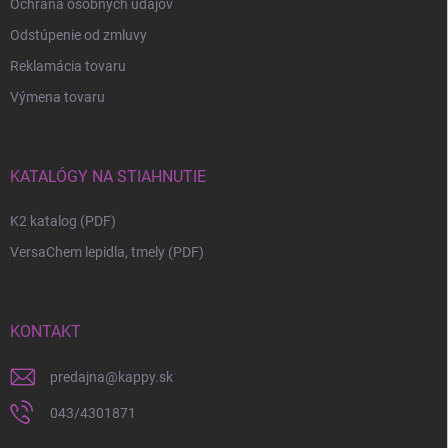
Ochrana osobných údajov
Odstúpenie od zmluvy
Reklamácia tovaru
Výmena tovaru
KATALÓGY NA STIAHNUTIE
K2 katalog (PDF)
VersaChem lepidla, tmely (PDF)
KONTAKT
predajna
@
kappy.sk
043/4301871