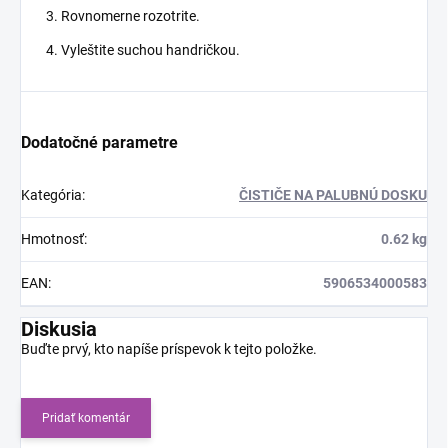
Rovnomerne rozotrite.
Vyleštite suchou handričkou.
Dodatočné parametre
Kategória
:
ČISTIČE NA PALUBNÚ DOSKU
Hmotnosť
:
0.62 kg
EAN
:
5906534000583
Diskusia
Buďte prvý, kto napíše príspevok k tejto položke.
Pridať komentár