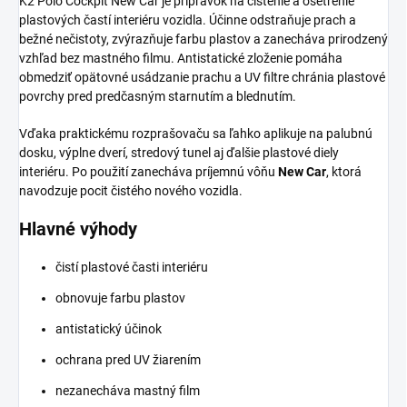
K2 Polo Cockpit New Car je prípravok na čistenie a ošetrenie
plastových častí interiéru vozidla. Účinne odstraňuje prach a
bežné nečistoty, zvýrazňuje farbu plastov a zanecháva prirodzený
vzhľad bez mastného filmu. Antistatické zloženie pomáha
obmedziť opätovné usádzanie prachu a UV filtre chránia plastové
povrchy pred predčasným starnutím a blednutím.
Vďaka praktickému rozprašovaču sa ľahko aplikuje na palubnú
dosku, výplne dverí, stredový tunel aj ďalšie plastové diely
interiéru. Po použití zanecháva príjemnú vôňu
New Car
, ktorá
navodzuje pocit čistého nového vozidla.
Hlavné výhody
čistí plastové časti interiéru
obnovuje farbu plastov
antistatický účinok
ochrana pred UV žiarením
nezanecháva mastný film