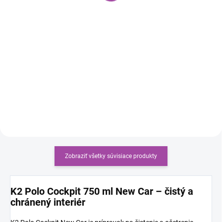
Do košíka
cena:
Do košíka
K2 Hiro Pro - sada 30
všestranných mikrovláknových
SCUBO PRO je kompaktná
utierok na čistenie interiéru a
obojstranná čistiaca hubka, ktorá
exteriéru vášho auta. Praktická
účinne odstraňuje nečistoty a
veľkosť a vysoko kvalitné vlákna
zároveň sa stará o chúlostivé
zaručujú pohodlie a...
povrchy. Biela strana s tuhšími
vláknami rozpúšťa odolné...
Zobraziť všetky súvisiace produkty
K2 Polo Cockpit 750 ml New Car – čistý a
chránený interiér