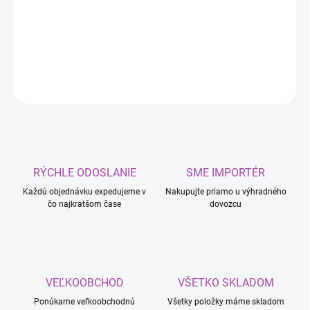
Ochrana pred UV žiarením
Vôňa
New Car
DETAILNÉ INFORMÁCIE
OPÝTAŤ SA
RÝCHLE ODOSLANIE
SME IMPORTÉR
Každú objednávku expedujeme v
Nakupujte priamo u výhradného
čo najkratšom čase
dovozcu
VEĽKOOBCHOD
VŠETKO SKLADOM
Ponúkame veľkoobchodnú
Všetky položky máme skladom