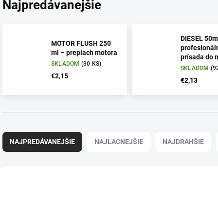
Najpredávanejšie
DIESEL 50m
MOTOR FLUSH 250
profesionál
ml – preplach motora
prísada do 
SKLADOM
(30 KS)
SKLADOM
(9
€2,15
€2,13
R
a
NAJPREDÁVANEJŠIE
NAJLACNEJŠIE
NAJDRAHŠIE
d
e
n
V
i
ý
e
p
p
i
r
s