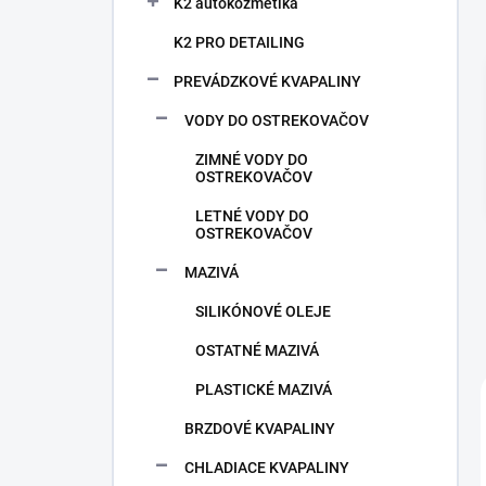
n
K2 autokozmetika
e
K2 PRO DETAILING
l
PREVÁDZKOVÉ KVAPALINY
VODY DO OSTREKOVAČOV
ZIMNÉ VODY DO
OSTREKOVAČOV
LETNÉ VODY DO
OSTREKOVAČOV
MAZIVÁ
SILIKÓNOVÉ OLEJE
OSTATNÉ MAZIVÁ
PLASTICKÉ MAZIVÁ
BRZDOVÉ KVAPALINY
CHLADIACE KVAPALINY