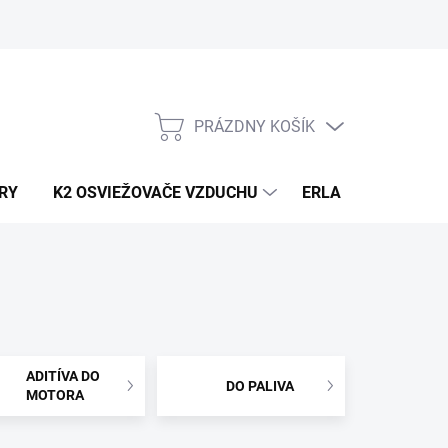
PRÁZDNY KOŠÍK
NÁKUPNÝ
KOŠÍK
RY
K2 OSVIEŽOVAČE VZDUCHU
ERLA HORECA A D
ADITÍVA DO
DO PALIVA
MOTORA