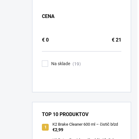
CENA
€
0
€
21
Na sklade
19
TOP 10 PRODUKTOV
K2 Brake Cleaner 600 ml – čistič bŕzd
€2,99