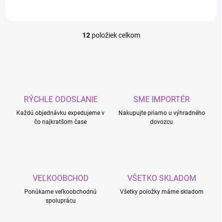
12
položiek celkom
O
v
l
á
d
a
c
RÝCHLE ODOSLANIE
SME IMPORTÉR
i
Každú objednávku expedujeme v
e
Nakupujte priamo u výhradného
čo najkratšom čase
dovozcu
p
r
v
k
y
v
VEĽKOOBCHOD
VŠETKO SKLADOM
ý
p
Ponúkame veľkoobchodnú
Všetky položky máme skladom
i
spoluprácu
s
u