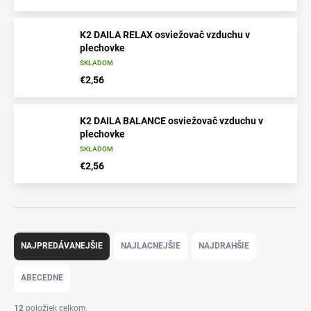
K2 DAILA RELAX osviežovač vzduchu v
plechovke
SKLADOM
€2,56
K2 DAILA BALANCE osviežovač vzduchu v
plechovke
SKLADOM
€2,56
R
a
NAJPREDÁVANEJŠIE
NAJLACNEJŠIE
NAJDRAHŠIE
d
e
ABECEDNE
n
i
12
položiek celkom