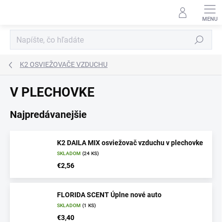
Prejsť
na
obsah
Hľadať
K2 OSVIEŽOVAČE VZDUCHU
V PLECHOVKE
Najpredávanejšie
K2 DAILA MIX osviežovač vzduchu v plechovke
SKLADOM
(24 KS)
€2,56
FLORIDA SCENT Úplne nové auto
SKLADOM
(1 KS)
€3,40