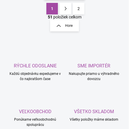
1
2
O
S
v
t
51
položiek celkom
l
r
Hore
á
á
d
n
a
k
c
o
i
e
v
p
a
r
RÝCHLE ODOSLANIE
SME IMPORTÉR
n
v
i
Každú objednávku expedujeme v
Nakupujte priamo u výhradného
k
čo najkratšom čase
dovozcu
e
y
v
ý
p
i
s
VEĽKOOBCHOD
VŠETKO SKLADOM
u
Ponúkame veľkoobchodnú
Všetky položky máme skladom
spoluprácu