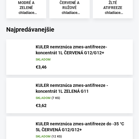
MODRÉ A
ČERVENÉ A
ŽLTÉ
ZELENÉ
RUŽOVÉ
ATIFREEZE
chladiace
chladiace
chladiace
kvapaliny
kvapaliny
kvapaliny
Najpredávanejšie
KULER nemrznúca zmes-antifreeze-
koncentrát 1L ČERVENÁ G12/G12+
SKLADOM
€3,46
KULER nemrznúca zmes-antifreeze -
koncentrát 1L ZELENÁ G11
SKLADOM
(7 KS)
€3,62
KULER nemrznúca zmes-antifreeze do -35 °C
5L ČERVENÁ G12/G12+
SKLADOM
(12 KS)