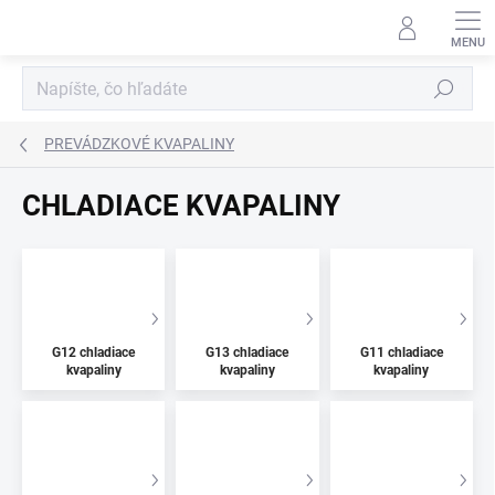
Prejsť
na
obsah
Hľadať
PREVÁDZKOVÉ KVAPALINY
CHLADIACE KVAPALINY
G12 chladiace
G13 chladiace
G11 chladiace
kvapaliny
kvapaliny
kvapaliny