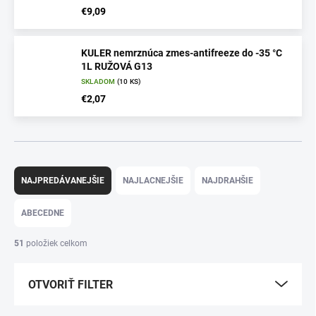
€9,09
KULER nemrznúca zmes-antifreeze do -35 °C
1L RUŽOVÁ G13
SKLADOM
(10 KS)
€2,07
R
a
NAJPREDÁVANEJŠIE
NAJLACNEJŠIE
NAJDRAHŠIE
d
e
ABECEDNE
n
i
51
položiek celkom
e
p
OTVORIŤ FILTER
r
o