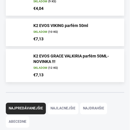
SKLADOM
(9 KS)
€4,04
K2 EVOS VIKING parfém 50ml
SKLADOM
(10 KS)
€7,13
K2 EVOS GRACE VALKIRIA parfém 50ML-
NOVINKA !!!
SKLADOM
(12 KS)
€7,13
R
a
NAJPREDÁVANEJŠIE
NAJLACNEJŠIE
NAJDRAHŠIE
d
e
ABECEDNE
n