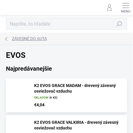
Prejsť
na
obsah
Hľadať
ZÁVESNÉ DO AUTA
EVOS
Najpredávanejšie
K2 EVOS GRACE MADAM - drevený závesný
osviežovač vzduchu
SKLADOM
(6 KS)
€4,04
K2 EVOS GRACE VALKIRIA - drevený závesný
osviežovač vzduchu