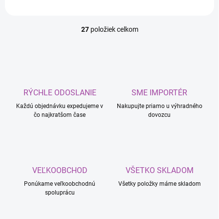
27
položiek celkom
O
v
l
á
d
a
c
RÝCHLE ODOSLANIE
SME IMPORTÉR
i
Každú objednávku expedujeme v
e
Nakupujte priamo u výhradného
čo najkratšom čase
dovozcu
p
r
v
k
y
v
VEĽKOOBCHOD
VŠETKO SKLADOM
ý
p
Ponúkame veľkoobchodnú
Všetky položky máme skladom
i
spoluprácu
s
u