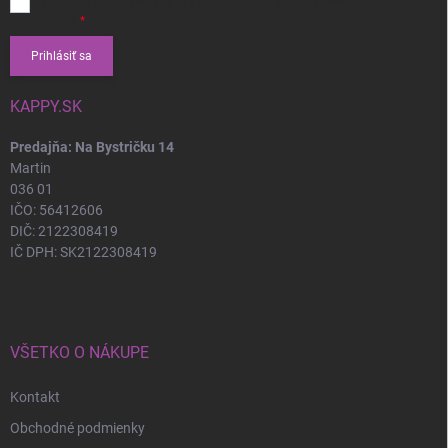
Vložením e-mailu súhlasíte s
podmienkami ochrany osobných
údajov
Prihlásiť sa
KAPPY.SK
Predajňa: Na Bystričku 14
Martin
036 01
IČO: 56412606
DIČ: 2122308419
IČ DPH: SK2122308419
VŠETKO O NÁKUPE
Kontakt
Obchodné podmienky