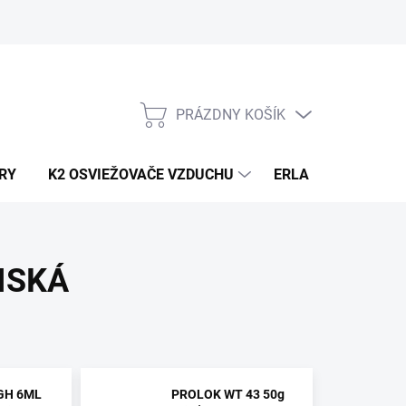
PRÁZDNY KOŠÍK
NÁKUPNÝ
KOŠÍK
RY
K2 OSVIEŽOVAČE VZDUCHU
ERLA HORECA A D
ISKÁ
GH 6ML
PROLOK WT 43 50g