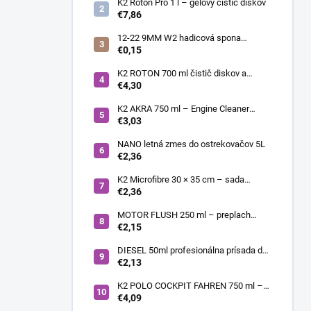
K2 Roton Pro 1 l – gélový čistič diskov
€7,86
12-22 9MM W2 hadicová spona
nerezová
€0,15
K2 ROTON 700 ml čistič diskov a
deionizér
€4,30
K2 AKRA 750 ml – Engine Cleaner
(čistič motora)
€3,03
NANO letná zmes do ostrekovačov 5L
€2,36
K2 Microfibre 30 × 35 cm – sada
mikrovláknových utierok 4 ks
€2,36
MOTOR FLUSH 250 ml – preplach
motora
€2,15
DIESEL 50ml profesionálna prísada do
nafty
€2,13
K2 POLO COCKPIT FAHREN 750 ml –
Lesklý sprej na palubnú dosku a plasty
€4,09
s vôňou FAHREN