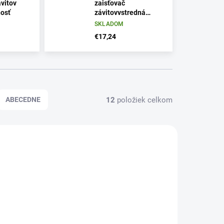
ávitov
zaisťovač
osť
závitovvstredná
pevnost
SKLADOM
€17,24
12
položiek celkom
ABECEDNE