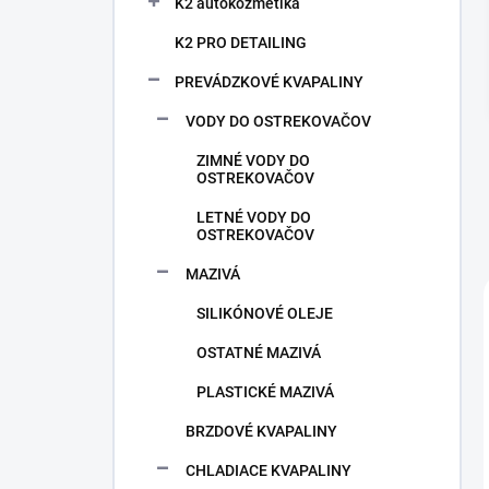
n
K2 autokozmetika
e
K2 PRO DETAILING
l
PREVÁDZKOVÉ KVAPALINY
VODY DO OSTREKOVAČOV
ZIMNÉ VODY DO
OSTREKOVAČOV
LETNÉ VODY DO
OSTREKOVAČOV
MAZIVÁ
SILIKÓNOVÉ OLEJE
OSTATNÉ MAZIVÁ
PLASTICKÉ MAZIVÁ
BRZDOVÉ KVAPALINY
CHLADIACE KVAPALINY