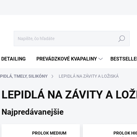
Hľadať
 DETAILING
PREVÁDZKOVÉ KVAPALINY
BESTSELLE
PIDLÁ, TMELY, SILIKÓNY
LEPIDLÁ NA ZÁVITY A LOŽISKÁ
LEPIDLÁ NA ZÁVITY A LOŽ
Najpredávanejšie
PROLOK MEDIUM
PROLOK HI