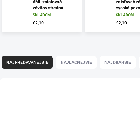
6ML zaisťovač
zaisťovač z
závitov stredná
vysoká pevn
pevnosť
SKLADOM
SKLADOM
€2,10
€2,10
R
a
NAJPREDÁVANEJŠIE
NAJLACNEJŠIE
NAJDRAHŠIE
d
e
n
V
i
ý
e
p
p
i
r
s
o
p
d
r
u
o
k
d