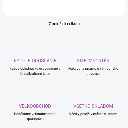
7
položiek celkom
O
v
l
á
d
a
c
RÝCHLE ODOSLANIE
SME IMPORTÉR
i
Každú objednávku expedujeme v
e
Nakupujte priamo u výhradného
čo najkratšom čase
dovozcu
p
r
v
k
y
v
VEĽKOOBCHOD
VŠETKO SKLADOM
ý
p
Ponúkame veľkoobchodnú
Všetky položky máme skladom
i
spoluprácu
s