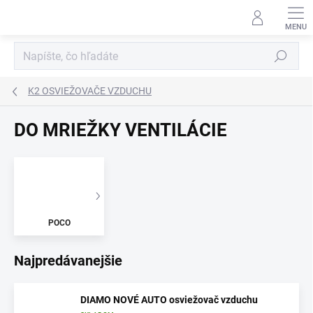
Prejsť
na
obsah
Hľadať
K2 OSVIEŽOVAČE VZDUCHU
DO MRIEŽKY VENTILÁCIE
POCO
Najpredávanejšie
DIAMO NOVÉ AUTO osviežovač vzduchu