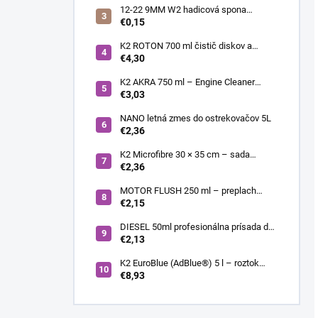
12-22 9MM W2 hadicová spona
nerezová
€0,15
K2 ROTON 700 ml čistič diskov a
deionizér
€4,30
K2 AKRA 750 ml – Engine Cleaner
(čistič motora)
€3,03
NANO letná zmes do ostrekovačov 5L
€2,36
K2 Microfibre 30 × 35 cm – sada
mikrovláknových utierok 4 ks
€2,36
MOTOR FLUSH 250 ml – preplach
motora
€2,15
DIESEL 50ml profesionálna prísada do
nafty
€2,13
K2 EuroBlue (AdBlue®) 5 l – roztok
močoviny pre SCR dieselové motory
€8,93