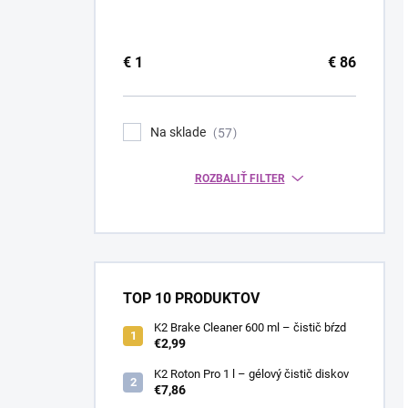
€
1
€
86
Na sklade
57
ROZBALIŤ FILTER
TOP 10 PRODUKTOV
K2 Brake Cleaner 600 ml – čistič bŕzd
€2,99
K2 Roton Pro 1 l – gélový čistič diskov
€7,86