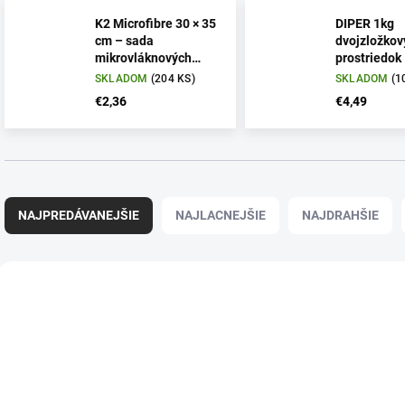
K2 Microfibre 30 × 35
DIPER 1kg
cm – sada
dvojzložkový
mikrovláknových
prostriedok
utierok 4 ks
SKLADOM
(204 KS)
SKLADOM
(1
€2,36
€4,49
R
a
NAJPREDÁVANEJŠIE
NAJLACNEJŠIE
NAJDRAHŠIE
d
e
n
V
i
ý
e
p
p
i
r
s
o
p
d
r