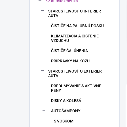
n
K2 autokozmetika
e
STAROSTLIVOSŤ O INTERIÉR
l
AUTA
ČISTIČE NA PALUBNÚ DOSKU
KLIMATIZÁCIA A ČISTENIE
VZDUCHU
ČISTIČE ČALÚNENIA
PRÍPRAVKY NA KOŽU
STAROSTLIVOSŤ O EXTERIÉR
AUTA
PREDUMÝVANIE & AKTÍVNE
PENY
DISKY A KOLESÁ
AUTOŠAMPÓNY
S VOSKOM