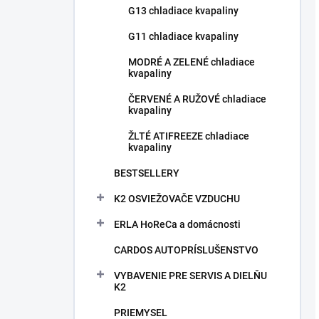
G13 chladiace kvapaliny
G11 chladiace kvapaliny
MODRÉ A ZELENÉ chladiace
kvapaliny
ČERVENÉ A RUŽOVÉ chladiace
kvapaliny
ŽLTÉ ATIFREEZE chladiace
kvapaliny
BESTSELLERY
K2 OSVIEŽOVAČE VZDUCHU
ERLA HoReCa a domácnosti
CARDOS AUTOPRÍSLUŠENSTVO
VYBAVENIE PRE SERVIS A DIELŇU
K2
PRIEMYSEL