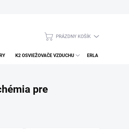
PRÁZDNY KOŠÍK
NÁKUPNÝ
KOŠÍK
RY
K2 OSVIEŽOVAČE VZDUCHU
ERLA HORECA A D
hémia pre