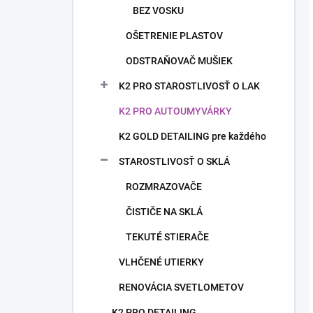
BEZ VOSKU
OŠETRENIE PLASTOV
ODSTRAŇOVAČ MUŠIEK
K2 PRO STAROSTLIVOSŤ O LAK
K2 PRO AUTOUMYVÁRKY
K2 GOLD DETAILING pre každého
STAROSTLIVOSŤ O SKLÁ
ROZMRAZOVAČE
ČISTIČE NA SKLÁ
TEKUTÉ STIERAČE
VLHČENÉ UTIERKY
RENOVÁCIA SVETLOMETOV
K2 PRO DETAILING