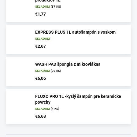
produktov 1L
SKLADOM
(87 KS)
€1,77
EXPRESS PLUS 1L autošampón s voskom
SKLADOM
€2,67
WASH PAD špongia z mikrovlákna
SKLADOM
(29 KS)
€6,06
FLUXO PRO 1L -kyslý šampón pre keramicke
povrchy
SKLADOM
(4 KS)
€6,68