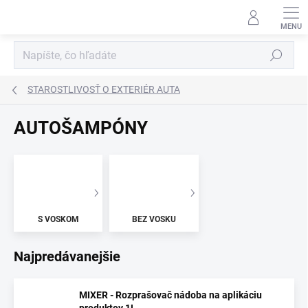
Prejsť
na
obsah
Hľadať
STAROSTLIVOSŤ O EXTERIÉR AUTA
AUTOŠAMPÓNY
S VOSKOM
BEZ VOSKU
Najpredávanejšie
MIXER - Rozprašovač nádoba na aplikáciu