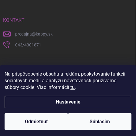
KONTAKT
predajna
@
kappy.sk
043/4301871
Na prispôsobenie obsahu a reklám, poskytovanie funkcií
sociálnych médií a analýzu návštevnosti používame
súbory cookie. Viac informácií
tu
.
Nastavenie
Copyright 2026
KAPPY.sk
. Všetky práva vyhradené.
Upraviť nastavenie
cookies
Odmietnuť
Súhlasím
Vytvoril Shoptet
a
WEBHUT.sk