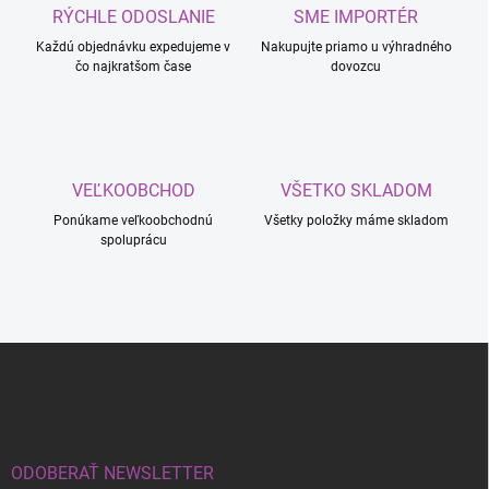
c
RÝCHLE ODOSLANIE
SME IMPORTÉR
i
Každú objednávku expedujeme v
e
Nakupujte priamo u výhradného
čo najkratšom čase
dovozcu
p
r
v
k
y
v
VEĽKOOBCHOD
VŠETKO SKLADOM
ý
p
Ponúkame veľkoobchodnú
Všetky položky máme skladom
i
spoluprácu
s
u
Z
á
p
ä
t
i
ODOBERAŤ NEWSLETTER