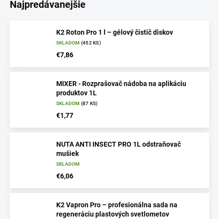
Najpredávanejšie
K2 Roton Pro 1 l – gélový čistič diskov
SKLADOM
(452 KS)
€7,86
MIXER - Rozprašovač nádoba na aplikáciu
produktov 1L
SKLADOM
(87 KS)
€1,77
NUTA ANTI INSECT PRO 1L odstraňovač
mušiek
SKLADOM
€6,06
K2 Vapron Pro – profesionálna sada na
regeneráciu plastových svetlometov