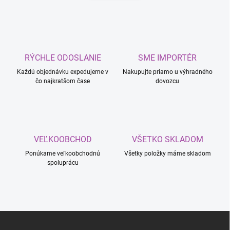
n
a
k
c
o
i
e
v
p
a
r
RÝCHLE ODOSLANIE
SME IMPORTÉR
n
v
i
Každú objednávku expedujeme v
Nakupujte priamo u výhradného
k
čo najkratšom čase
dovozcu
e
y
v
ý
p
i
s
VEĽKOOBCHOD
VŠETKO SKLADOM
u
Ponúkame veľkoobchodnú
Všetky položky máme skladom
spoluprácu
Z
á