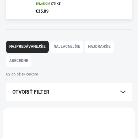
SKLADOM
(75 KS)
€35,09
R
a
NAJPREDÁVANEJŠIE
NAJLACNEJŠIE
NAJDRAHŠIE
d
e
ABECEDNE
n
i
62
položiek celkom
e
p
OTVORIŤ FILTER
r
o
d
V
u
ý
BESTSELLER
k
p
t
i
o
s