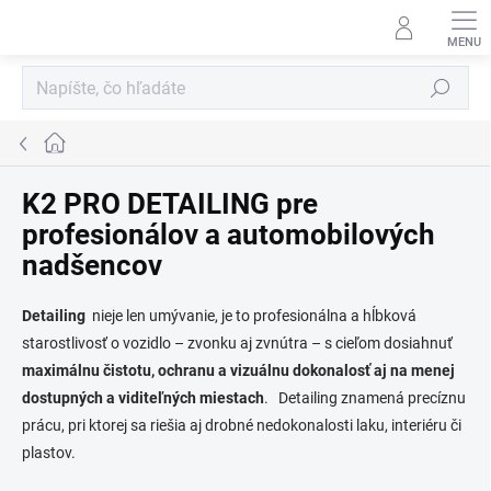
Prejsť
na
obsah
Hľadať
Domov
K2 PRO DETAILING pre
profesionálov a automobilových
nadšencov
Detailing
nieje len umývanie, je to profesionálna a hĺbková
starostlivosť o vozidlo – zvonku aj zvnútra – s cieľom dosiahnuť
maximálnu čistotu, ochranu a vizuálnu dokonalosť aj na menej
dostupných a viditeľných miestach
. Detailing znamená precíznu
prácu, pri ktorej sa riešia aj drobné nedokonalosti laku, interiéru či
plastov.