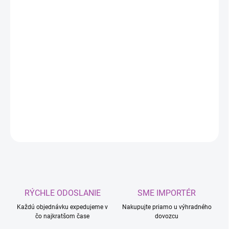
DORUČIŤ DO:
11.8.2026
MOŽNOSTI
DORUČENIA
−
+
Pridať do košíka
Chladiaca kvapalina Nemrznúca ružová
DETAILNÉ INFORMÁCIE
OPÝTAŤ SA
RÝCHLE ODOSLANIE
SME IMPORTÉR
Každú objednávku expedujeme v
Nakupujte priamo u výhradného
čo najkratšom čase
dovozcu