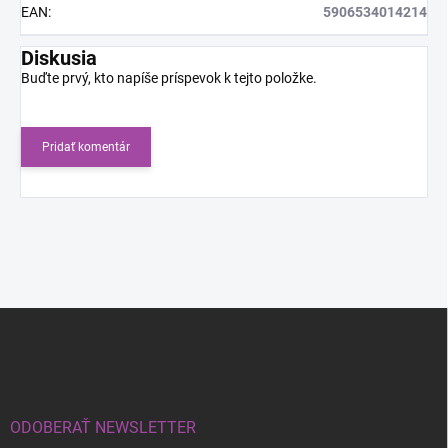
EAN
:
5906534014214
Diskusia
Buďte prvý, kto napíše príspevok k tejto položke.
Pridať komentár
Z
á
p
ä
t
i
ODOBERAŤ NEWSLETTER