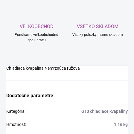
VEĽKOOBCHOD
VŠETKO SKLADOM
Ponúkame veľkoobchodnú
Všetky položky máme skladom
spoluprácu
Chladiaca kvapalina Nemrznúca ružová
Dodatočné parametre
Kategória
:
G13 chladiace kvapaliny
Hmotnosť
:
1.16 kg