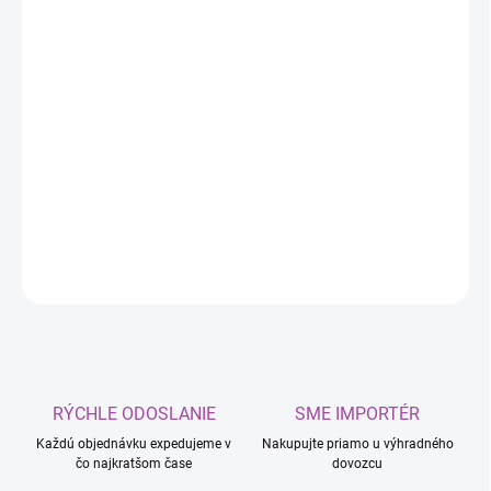
DORUČIŤ DO:
11.8.2026
MOŽNOSTI
DORUČENIA
−
+
Pridať do košíka
Chladiaca kvapalina Nemrznúca ružová
DETAILNÉ INFORMÁCIE
OPÝTAŤ SA
RÝCHLE ODOSLANIE
SME IMPORTÉR
Každú objednávku expedujeme v
Nakupujte priamo u výhradného
čo najkratšom čase
dovozcu