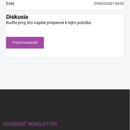
EAN
:
5906534014832
Diskusia
Buďte prvý, kto napíše príspevok k tejto položke.
Pridať komentár
Z
á
p
ä
t
i
ODOBERAŤ NEWSLETTER