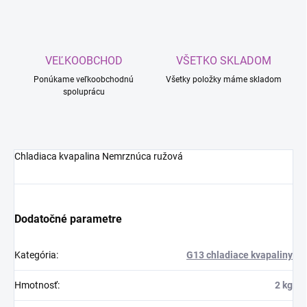
VEĽKOOBCHOD
VŠETKO SKLADOM
Ponúkame veľkoobchodnú
Všetky položky máme skladom
spoluprácu
Chladiaca kvapalina Nemrznúca ružová
Dodatočné parametre
Kategória
:
G13 chladiace kvapaliny
Hmotnosť
:
2 kg