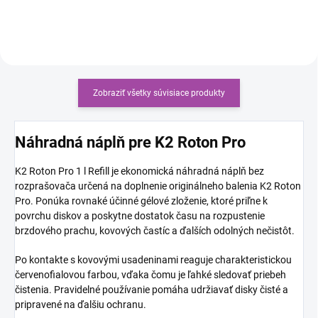
usadeniny a odolné nečistoty....
interiér...
Zobraziť všetky súvisiace produkty
Náhradná náplň pre K2 Roton Pro
K2 Roton Pro 1 l Refill je ekonomická náhradná náplň bez
rozprašovača určená na doplnenie originálneho balenia K2 Roton
Pro. Ponúka rovnaké účinné gélové zloženie, ktoré priľne k
povrchu diskov a poskytne dostatok času na rozpustenie
brzdového prachu, kovových častíc a ďalších odolných nečistôt.
Po kontakte s kovovými usadeninami reaguje charakteristickou
červenofialovou farbou, vďaka čomu je ľahké sledovať priebeh
čistenia. Pravidelné používanie pomáha udržiavať disky čisté a
pripravené na ďalšiu ochranu.