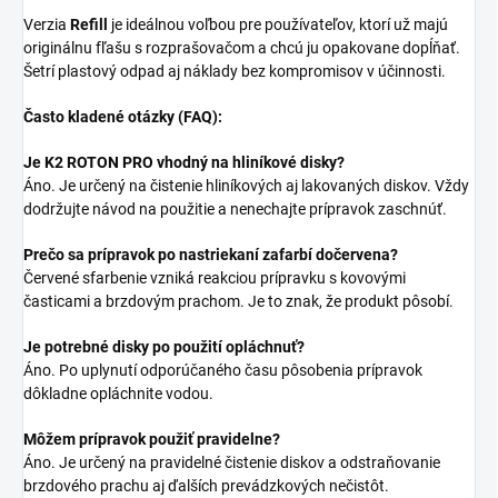
Verzia
Refill
je ideálnou voľbou pre používateľov, ktorí už majú
originálnu fľašu s rozprašovačom a chcú ju opakovane dopĺňať.
Šetrí plastový odpad aj náklady bez kompromisov v účinnosti.
Často kladené otázky (FAQ):
Je K2 ROTON PRO vhodný na hliníkové disky?
Áno. Je určený na čistenie hliníkových aj lakovaných diskov. Vždy
dodržujte návod na použitie a nenechajte prípravok zaschnúť.
Prečo sa prípravok po nastriekaní zafarbí dočervena?
Červené sfarbenie vzniká reakciou prípravku s kovovými
časticami a brzdovým prachom. Je to znak, že produkt pôsobí.
Je potrebné disky po použití opláchnuť?
Áno. Po uplynutí odporúčaného času pôsobenia prípravok
dôkladne opláchnite vodou.
Môžem prípravok použiť pravidelne?
Áno. Je určený na pravidelné čistenie diskov a odstraňovanie
brzdového prachu aj ďalších prevádzkových nečistôt.