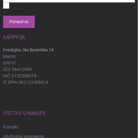
Vložením e-mailu súhlasíte s
podmienkami ochrany osobných
údajov
Prihlásiť sa
KAPPY.SK
Predajňa: Na Bystričku 14
Martin
036 01
IČO: 56412606
DIČ: 2122308419
IČ DPH: SK2122308419
VŠETKO O NÁKUPE
Kontakt
Obchodné podmienky