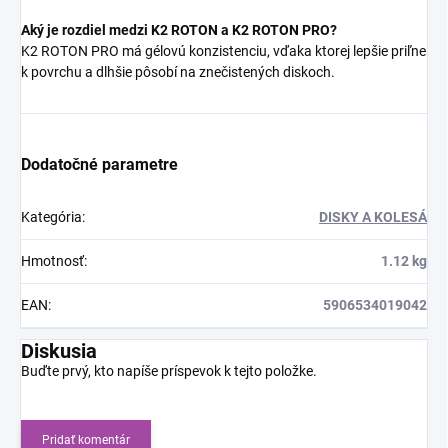
Aký je rozdiel medzi K2 ROTON a K2 ROTON PRO?
K2 ROTON PRO má gélovú konzistenciu, vďaka ktorej lepšie priľne
k povrchu a dlhšie pôsobí na znečistených diskoch.
Dodatočné parametre
Kategória
:
DISKY A KOLESÁ
Hmotnosť
:
1.12 kg
EAN
:
5906534019042
Diskusia
Buďte prvý, kto napíše príspevok k tejto položke.
Pridať komentár