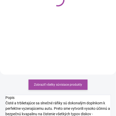
€8,05
€7,90
Do košíka
Do košíka
APC NEUTRAL PRO (All purpose
K2 SATINA PRO obnovuje
cleaner) je univerzálny čistiaci
pôvodný vzhľad plastov,
prostriedok s neutrálnym pH,
poskytuje jemný, nenápadný efekt
určený na čistenie rôznych
mierneho stmavnutia a
povrchov, ideálna na použitie v
zvýraznenia farby. Dokonale
interiéri...
zdôrazňuje textúru a štruktúru...
Zobraziť všetky súvisiace produkty
Popis
Čisté a trblietajúce sa slnečné ráfiky sú dokonalým doplnkom k
perfektne vyzerajúcemu autu. Preto sme vytvorili vysoko účinnú a
bezpečnú kvapalinu na čistenie všetkých typov diskov -