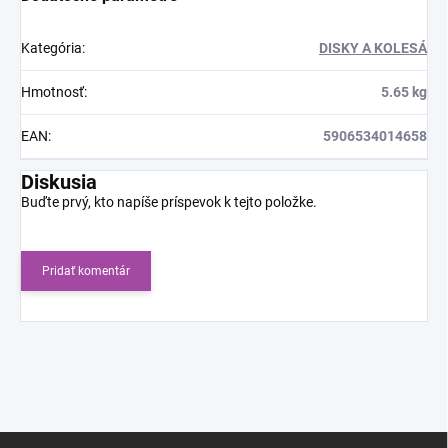
Kategória
:
DISKY A KOLESÁ
Hmotnosť
:
5.65 kg
EAN
:
5906534014658
Diskusia
Buďte prvý, kto napíše príspevok k tejto položke.
Pridať komentár
Z