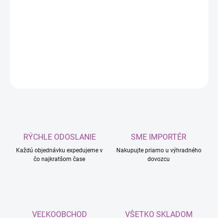
deionizačný účinok viditeľný zmenou farby
vhodný na pravidelnú údržbu diskov
veľké balenie pre ekonomické využitie
DETAILNÉ INFORMÁCIE
OPÝTAŤ SA
RÝCHLE ODOSLANIE
SME IMPORTÉR
Každú objednávku expedujeme v
Nakupujte priamo u výhradného
čo najkratšom čase
dovozcu
VEĽKOOBCHOD
VŠETKO SKLADOM