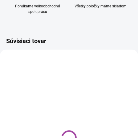
Ponúkame veľkoobchodnú
Všetky položky máme skladom
spoluprácu
Súvisiaci tovar
SKLADOM
SKLADOM
(1 KS)
(7 KS)
APC NEUTRAL PRO 1L
SATINA PRO 1L čistenie
univerzálny čistiaci
a oživenie plastov -
prostriedok
neparfumovaný