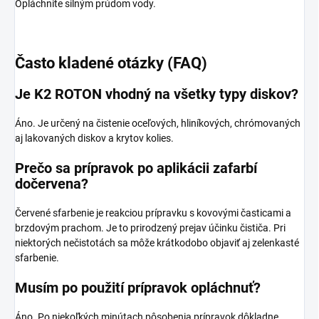
Opláchnite silným prúdom vody.
Často kladené otázky (FAQ)
Je K2 ROTON vhodný na všetky typy diskov?
Áno. Je určený na čistenie oceľových, hliníkových, chrómovaných
aj lakovaných diskov a krytov kolies.
Prečo sa prípravok po aplikácii zafarbí
dočervena?
Červené sfarbenie je reakciou prípravku s kovovými časticami a
brzdovým prachom. Je to prirodzený prejav účinku čističa. Pri
niektorých nečistotách sa môže krátkodobo objaviť aj zelenkasté
sfarbenie.
Musím po použití prípravok opláchnuť?
Áno. Po niekoľkých minútach pôsobenia prípravok dôkladne