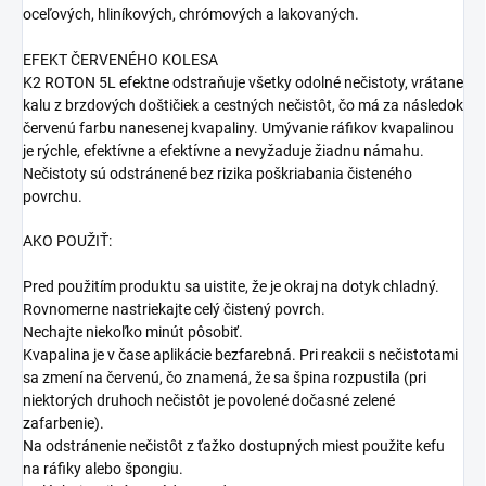
oceľových, hliníkových, chrómových a lakovaných.
EFEKT ČERVENÉHO KOLESA
K2 ROTON 5L efektne odstraňuje všetky odolné nečistoty, vrátane
kalu z brzdových doštičiek a cestných nečistôt, čo má za následok
červenú farbu nanesenej kvapaliny. Umývanie ráfikov kvapalinou
je rýchle, efektívne a efektívne a nevyžaduje žiadnu námahu.
Nečistoty sú odstránené bez rizika poškriabania čisteného
povrchu.
AKO POUŽIŤ:
Pred použitím produktu sa uistite, že je okraj na dotyk chladný.
Rovnomerne nastriekajte celý čistený povrch.
Nechajte niekoľko minút pôsobiť.
Kvapalina je v čase aplikácie bezfarebná. Pri reakcii s nečistotami
sa zmení na červenú, čo znamená, že sa špina rozpustila (pri
niektorých druhoch nečistôt je povolené dočasné zelené
zafarbenie).
Na odstránenie nečistôt z ťažko dostupných miest použite kefu
na ráfiky alebo špongiu.