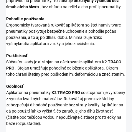
prípravku na pneumatiky. To zaisťuje
bezchybný výsledok bez
šmúh alebo škvŕn
, bez ohľadu na reliéf alebo profil pneumatiky.
Pohodlie používania
Ergonomicky tvarovaná rukoväť aplikátora so štetinami v tvare
pneumatiky poskytuje bezpečné uchopenie a pohodlie počas
používania, a to aj po dlhšiu dobu. Minimalizuje riziko
vyšmyknutia aplikátora z ruky a jeho znečistenia.
Praktickosť
Súčasťou sady je aj stojan na ošetrovanie aplikátora K2
TRACO
PRO
. Stojan umožňuje pohodlné odloženie aplikátora. Okrem
toho chráni štetiny pred poškodením, deformáciou a znečistením.
Odolnosť
Aplikátor na pneumatiky
K2 TRACO PRO
so stojanom je vyrobený
z vysoko kvalitných materiálov. Rukoväť aj prémiové štetiny
zabezpečujú dlhodobé používanie bez straty kvality. Aplikátor sa
dá po použití ľahko vyčistiť, čo zaručuje jeho dlhú životnosť
(čistite pod tečúcou vodou, nepoužívajte čistiace prostriedky na
báze rozpúšťadiel).