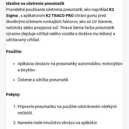
Ideálne na ošetrenie pneumatík
Pravidelné používanie ošetrenia pneumatík, ako napríklad
K2
Sigma
, s aplikátorom
K2 TRACO PRO
chráni gumu pred
škodlivými účinkami vonkajších faktorov, ako sú UV žiarenie,
nečistoty alebo posypová soľ. ​​Tmavá čierna farba pneumatík
výrazne zlepšuje vzhľad celého vozidla a dodáva mu leštený a
udržiavaný vzhľad.
Použitie:
Aplikácia obväzov na pneumatiky automobilov, motocyklov
a bicyklov
Čistenie a údržba pneumatík
Pokyny:
Pripravte pneumatiku na použitie odstránením všetkých
nečistôt.
Naneste malé množstvo obväzu na aplikátor.