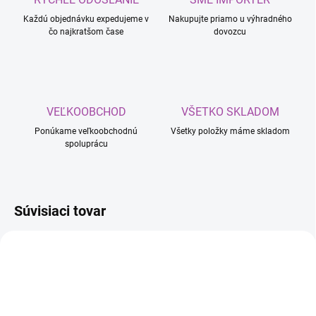
Každú objednávku expedujeme v
Nakupujte priamo u výhradného
čo najkratšom čase
dovozcu
VEĽKOOBCHOD
VŠETKO SKLADOM
Ponúkame veľkoobchodnú
Všetky položky máme skladom
spoluprácu
Súvisiaci tovar