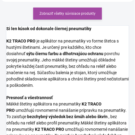
Zobraziť všetky súvisiace produkty
Si len kúsok od dokonale čiernej pneumatiky
K2 TRACO PRO
je aplikátor na pneumatiky vo forme štetca s
hustými štetinami. Je určený pre každého, kto chce
dosiahnuť
sýtu čiernu farbu a dlhotrvajúcu ochranu
povrchu
svojej pneumatiky. Jeho mäkké štetiny umožňujú dôkladné
pokrytie každej časti pneumatiky, bez ohľadu na reliéf alebo
značenie na nej. Súčasťou balenia je stojan, ktorý umožňuje
pohodlné skladovanie aplikátora a chráni štetiny pred nečistotami
a poškodením.
Presnosť a všestrannosť
Mäkké štetiny aplikátora na pneumatiky
K2 TRACO
PRO
umožňujú rovnomerné nanášanie prípravku na pneumatiky.
To zaisťuje
bezchybný výsledok bez šmúh alebo škvŕn
, bez
ohľadu na reliéf alebo profil pneumatiky.Mäkké štetiny aplikátora
na pneumatiky
K2 TRACO PRO
umožňujú rovnomerné nanášanie