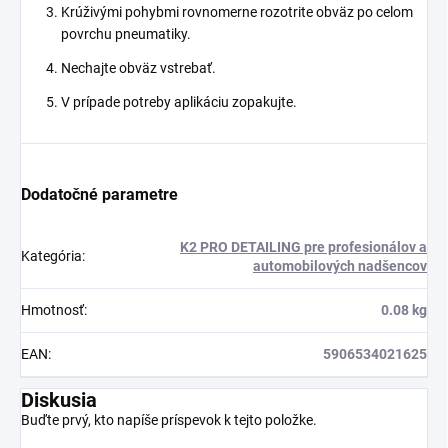
Krúživými pohybmi rovnomerne rozotrite obväz po celom
povrchu pneumatiky.
Nechajte obväz vstrebať.
V prípade potreby aplikáciu zopakujte.
Dodatočné parametre
K2 PRO DETAILING pre profesionálov a
Kategória
:
automobilových nadšencov
Hmotnosť
:
0.08 kg
EAN
:
5906534021625
Diskusia
Buďte prvý, kto napíše príspevok k tejto položke.