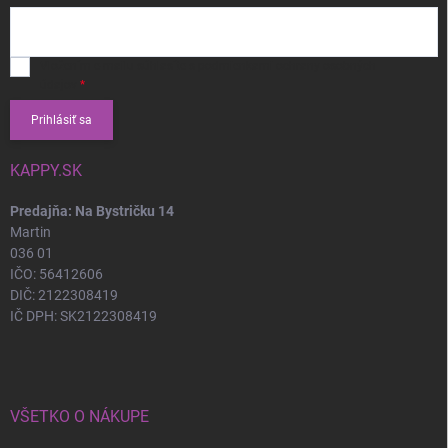
Vložením e-mailu súhlasíte s
podmienkami ochrany osobných
údajov
Prihlásiť sa
KAPPY.SK
Predajňa: Na Bystričku 14
Martin
036 01
IČO: 56412606
DIČ: 2122308419
IČ DPH: SK2122308419
VŠETKO O NÁKUPE