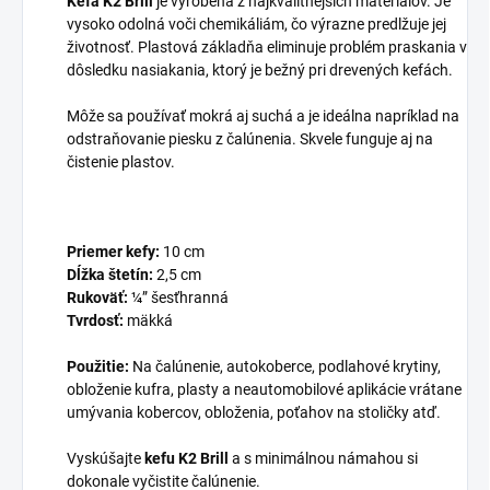
Kefa K2 Brill
je vyrobená z najkvalitnejších materiálov. Je
vysoko odolná voči chemikáliám, čo výrazne predlžuje jej
životnosť. Plastová základňa eliminuje problém praskania v
dôsledku nasiakania, ktorý je bežný pri drevených kefách.
Môže sa používať mokrá aj suchá a je ideálna napríklad na
odstraňovanie piesku z čalúnenia. Skvele funguje aj na
čistenie plastov.
Priemer kefy:
10 cm
Dĺžka štetín:
2,5 cm
Rukoväť:
¼” šesťhranná
Tvrdosť:
mäkká
Použitie:
Na čalúnenie, autokoberce, podlahové krytiny,
obloženie kufra, plasty a neautomobilové aplikácie vrátane
umývania kobercov, obloženia, poťahov na stoličky atď.
Vyskúšajte
kefu K2 Brill
a s minimálnou námahou si
dokonale vyčistite čalúnenie.