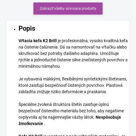
Zobraziť všetky súvisiace produkty
Popis
Vŕtacia kefa
K2 Brill
je profesionálna, vysoko kvalitná kefa
na čistenie čalúnenia. Dá sa namontovať na vŕtačku alebo
skrutkovač bez potreby ďalšieho adaptéra. Umožňuje
rýchle a jednoduché čistenie silne znečistených povrchov s
minimálnou námahou.
Je vybavená mäkkými, flexibilnými syntetickými štetinami,
ktoré zaisťujú bezpečnosť čistených povrchov. Plastová
základňa znižuje riziko deformácie a praskania.
Špeciálne zvolená štruktúra štetín zaisťuje úplnú
bezpečnosť čisteného materiálu bez toho, aby negatívne
ovplyvnila aj tie najjemnejšie väzby látok.
Nespôsobuje
žmolkovanie
.