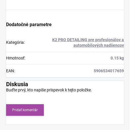
Dodatočné parametre
K2 PRO DETAILING pre profesionálov a
Kategória
:
automobilových nadšencov
Hmotnosť
:
0.15 kg
EAN
:
5906534017659
Diskusia
Buďte prvý, kto napíše príspevok k tejto položke.
Pridať komentár