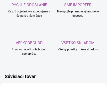
RÝCHLE ODOSLANIE
SME IMPORTÉR
Každú objednávku expedujeme v
Nakupujte priamo u výhradného
čo najkratšom čase
dovozcu
VEĽKOOBCHOD
VŠETKO SKLADOM
Ponúkame veľkoobchodnú
Všetky položky máme skladom
spoluprácu
Súvisiaci tovar