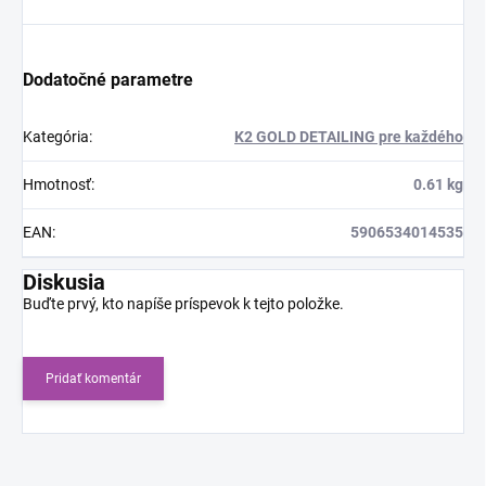
Dodatočné parametre
Kategória
:
K2 GOLD DETAILING pre každého
Hmotnosť
:
0.61 kg
EAN
:
5906534014535
Diskusia
Buďte prvý, kto napíše príspevok k tejto položke.
Pridať komentár