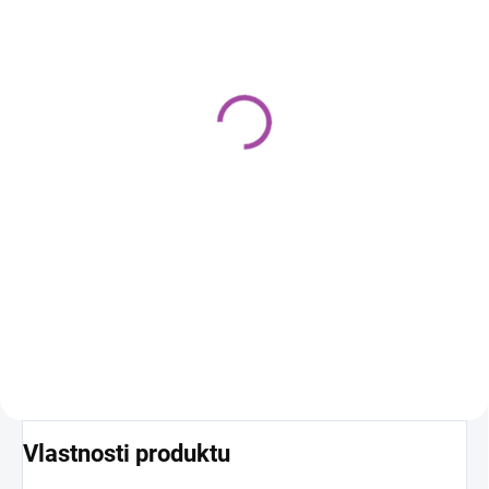
SKLADOM
SKLADOM
(20 KS)
APC STRONG PRO 1L
ANTI MARTEN sprej
Univerzálny čistiaci
proti kunám a
prostriedok silný
hlodavcom 400ml
€6,59
€6,73
Do košíka
Do košíka
K2 APC (all purpose cleaner)
K2 Anti Marten je produkt, ktorý
STRONG PRO je vysoko
chráni komponenty automobilu
koncentrovaný čistiaci
pred poškodením kunami a
prostriedok so širokým spektrom
hlodavcami. Používa sa na
použitia. Odstraňuje aj tie
ochranu káblov, vodičov a iných
najodolnejšie nečistoty z
komponentov.
plastov,...
Vlastnosti produktu