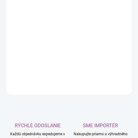
DORUČIŤ DO:
11.8.2026
MOŽNOSTI
DORUČENIA
−
+
Pridať do košíka
K2 OMEGA
dodáva lesk, zvýrazňuje štruktúru a zvýrazňuje
pôvodnú farbu materiálu.
DETAILNÉ INFORMÁCIE
OPÝTAŤ SA
RÝCHLE ODOSLANIE
SME IMPORTÉR
Každú objednávku expedujeme v
Nakupujte priamo u výhradného