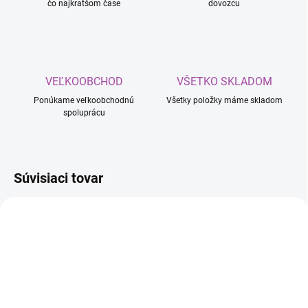
čo najkratšom čase
dovozcu
VEĽKOOBCHOD
VŠETKO SKLADOM
Ponúkame veľkoobchodnú
Všetky položky máme skladom
spoluprácu
Súvisiaci tovar