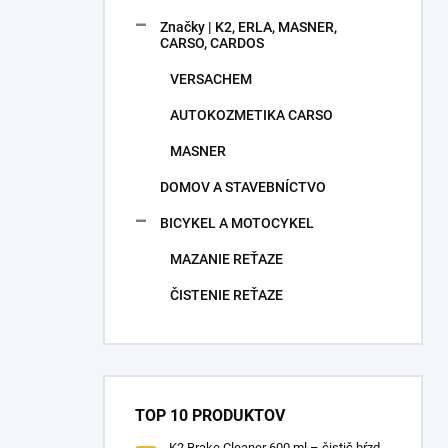
Značky | K2, ERLA, MASNER,
CARSO, CARDOS
VERSACHEM
AUTOKOZMETIKA CARSO
MASNER
DOMOV A STAVEBNÍCTVO
BICYKEL A MOTOCYKEL
MAZANIE REŤAZE
ČISTENIE REŤAZE
TOP 10 PRODUKTOV
K2 Brake Cleaner 600 ml – čistič bŕzd