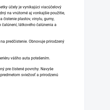
etky účely je vynikajúci viacúčelový
dný na vnútorné aj vonkajšie použitie,
a čistenie plastov, vinylu, gumy,
 čalúnení, látkového čalúnenia a
 na predčistenie. Obnovuje prirodzený
teriéru vášho auta potešením.
ný pre čistené povrchy. Navyše
m predmetom sviežosť a prirodzenú