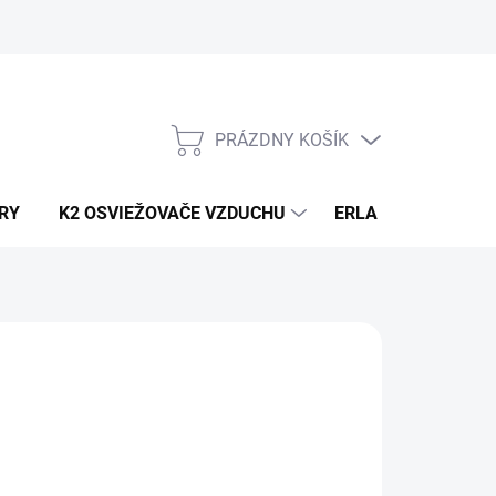
PRÁZDNY KOŠÍK
NÁKUPNÝ
KOŠÍK
RY
K2 OSVIEŽOVAČE VZDUCHU
ERLA HORECA A D
8,20
/ ks
67 bez DPH
otková
LADOM