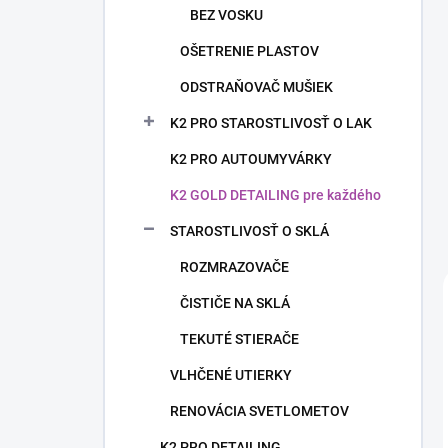
BEZ VOSKU
OŠETRENIE PLASTOV
ODSTRAŇOVAČ MUŠIEK
K2 PRO STAROSTLIVOSŤ O LAK
K2 PRO AUTOUMYVÁRKY
K2 GOLD DETAILING pre každého
STAROSTLIVOSŤ O SKLÁ
ROZMRAZOVAČE
ČISTIČE NA SKLÁ
TEKUTÉ STIERAČE
VLHČENÉ UTIERKY
RENOVÁCIA SVETLOMETOV
K2 PRO DETAILING