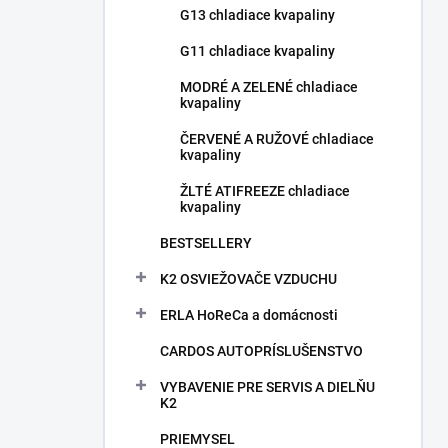
G13 chladiace kvapaliny
G11 chladiace kvapaliny
MODRÉ A ZELENÉ chladiace
kvapaliny
ČERVENÉ A RUŽOVÉ chladiace
kvapaliny
ŽLTÉ ATIFREEZE chladiace
kvapaliny
BESTSELLERY
K2 OSVIEŽOVAČE VZDUCHU
ERLA HoReCa a domácnosti
CARDOS AUTOPRÍSLUŠENSTVO
VYBAVENIE PRE SERVIS A DIELŇU
K2
PRIEMYSEL