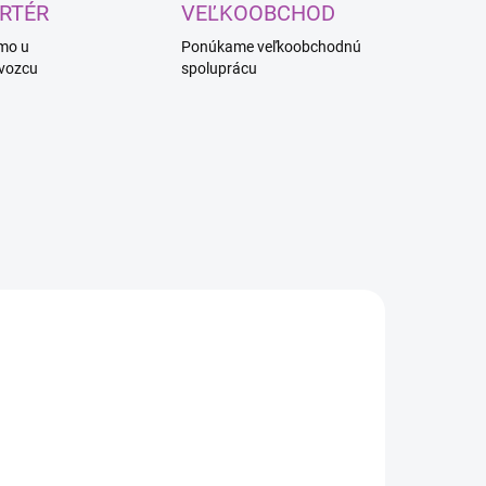
RTÉR
VEĽKOOBCHOD
mo u
Ponúkame veľkoobchodnú
vozcu
spoluprácu