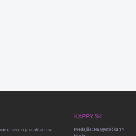
KAPPY.SK
Predajňa: Na Bystričku 14
ácie o nových produktoch na
Martin