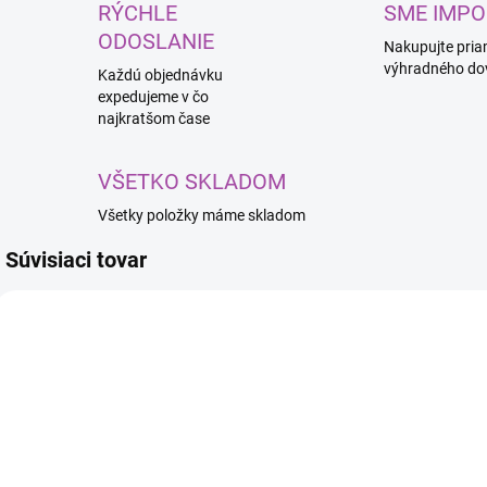
RÝCHLE
SME IMPO
ODOSLANIE
Nakupujte pria
výhradného do
Každú objednávku
expedujeme v čo
najkratšom čase
VŠETKO SKLADOM
Všetky položky máme skladom
Súvisiaci tovar
SKLADOM
SKLADOM
(20 KS)
APC STRONG