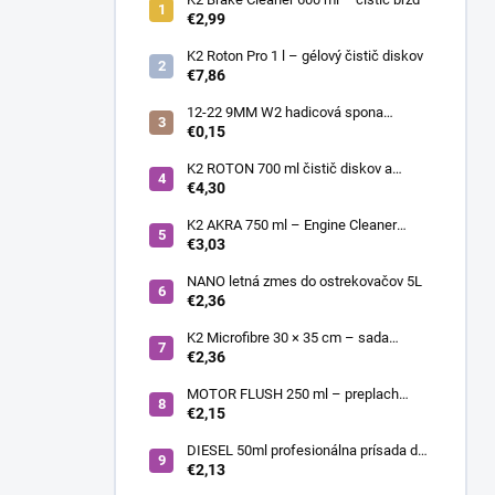
€2,99
K2 Roton Pro 1 l – gélový čistič diskov
€7,86
12-22 9MM W2 hadicová spona
nerezová
€0,15
K2 ROTON 700 ml čistič diskov a
deionizér
€4,30
K2 AKRA 750 ml – Engine Cleaner
(čistič motora)
€3,03
NANO letná zmes do ostrekovačov 5L
€2,36
K2 Microfibre 30 × 35 cm – sada
mikrovláknových utierok 4 ks
€2,36
MOTOR FLUSH 250 ml – preplach
motora
€2,15
DIESEL 50ml profesionálna prísada do
nafty
€2,13