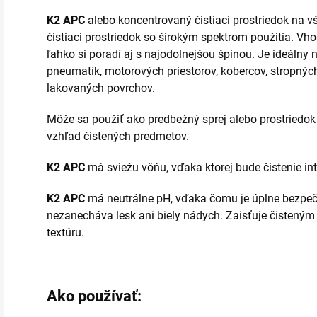
K2 APC
alebo koncentrovaný čistiaci prostriedok na vš
čistiaci prostriedok so širokým spektrom použitia. Vho
ľahko si poradí aj s najodolnejšou špinou. Je ideálny n
pneumatík, motorových priestorov, kobercov, stropných
lakovaných povrchov.
Môže sa použiť ako predbežný sprej alebo prostriedok
vzhľad čistených predmetov.
K2 APC
má sviežu vôňu, vďaka ktorej bude čistenie in
K2 APC
má neutrálne pH, vďaka čomu je úplne bezpeč
nezanecháva lesk ani biely nádych. Zaisťuje čistený
textúru.
Ako používať: