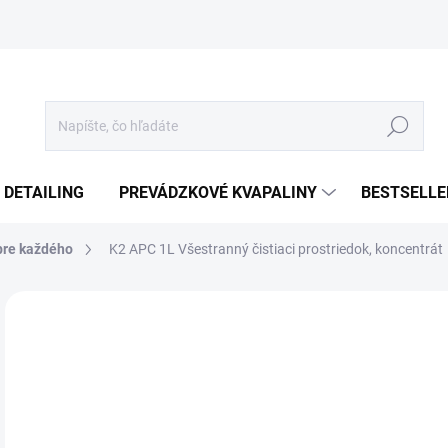
Hľadať
 DETAILING
PREVÁDZKOVÉ KVAPALINY
BESTSELLE
pre každého
K2 APC 1L Všestranný čistiaci prostriedok, koncentrát
Neohodnotené
Podrobnosti hodnotenia
€
€6,
Jedn
SK