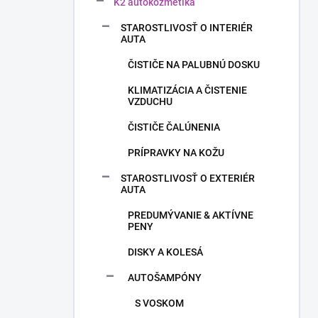
n
K2 autokozmetika
e
STAROSTLIVOSŤ O INTERIÉR
l
AUTA
ČISTIČE NA PALUBNÚ DOSKU
KLIMATIZÁCIA A ČISTENIE
VZDUCHU
ČISTIČE ČALÚNENIA
PRÍPRAVKY NA KOŽU
STAROSTLIVOSŤ O EXTERIÉR
AUTA
PREDUMÝVANIE & AKTÍVNE
PENY
DISKY A KOLESÁ
AUTOŠAMPÓNY
S VOSKOM