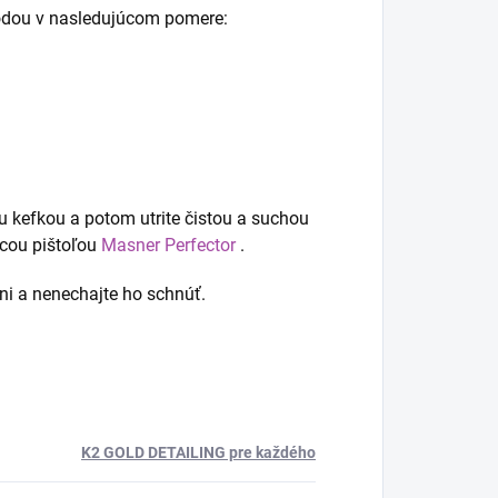
 vodou v nasledujúcom pomere:
 kefkou a potom utrite čistou a suchou
acou pištoľou
Masner Perfector
.
ieni a nenechajte ho schnúť.
K2 GOLD DETAILING pre každého