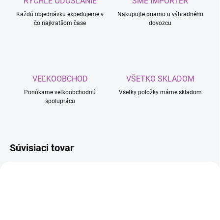
RÝCHLE ODOSLANIE
SME IMPORTÉR
Každú objednávku expedujeme v
Nakupujte priamo u výhradného
čo najkratšom čase
dovozcu
VEĽKOOBCHOD
VŠETKO SKLADOM
Ponúkame veľkoobchodnú
Všetky položky máme skladom
spoluprácu
Súvisiaci tovar