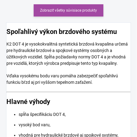
Zobraziť všetky súvisiace produkty
Spoľahlivý výkon brzdového systému
K2 DOT 4 je vysokokvalitná syntetická brzdová kvapalina určená
pre hydraulické brzdové a spojkové systémy osobných a
úžitkových vozidiel. Spĺňa požiadavky normy DOT 4 a je vhodná
pre vozidlá, ktorých výrobca predpisuje tento typ kvapaliny.
Vďaka vysokému bodu varu pomáha zabezpečiť spoľahlivú
funkciu bŕzd aj pri vyššom tepelnom zaťažení.
Hlavné výhody
spĺňa špecifikáciu DOT 4,
vysoký bod varu,
vhodná pre hydraulické brzdové aj spojkové systémy,