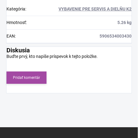
Kategória
:
VYBAVENIE PRE SERVIS A DIELŇU K2
Hmotnosť
:
5.26 kg
EAN
:
5906534003430
Diskusia
Buďte prvý, kto napíše príspevok k tejto položke.
Pridať komentár
Z
á