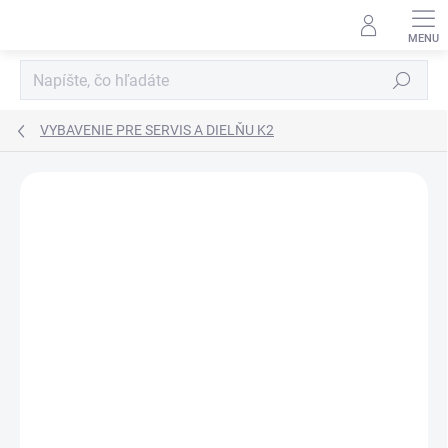
Prejsť
na
obsah
Hľadať
VYBAVENIE PRE SERVIS A DIELŇU K2
Neohodnotené
Podrobnosti hodnotenia