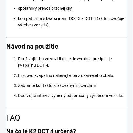
spoľahlivý prenos brzdnej sily,
kompatibilná s kvapalinami DOT 3 a DOT 4 (ak to povoľuje
výrobca vozidla).
Návod na použitie
Používajte iba vo vozidlách, kde výrobca predpisuje
kvapalinu DOT 4.
Brzdovú kvapalinu nalievajte iba z uzavretého obalu.
Zabráňte kontaktu s lakovanými povrchmi.
Dodržujte interval výmeny odporúčaný výrobcom vozidla.
FAQ
Na čo je K2 DOT 4 určená?