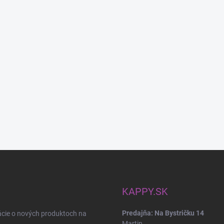
KAPPY.SK
Predajňa: Na Bystričku 14
ácie o nových produktoch na
Martin