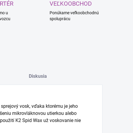
RTÉR
VEĽKOOBCHOD
mo u
Ponúkame veľkoobchodnú
vozcu
spoluprácu
Diskusia
 sprejový vosk, vďaka ktorému je jeho
ušeniu mikrovláknovou utierkou alebo
 použití K2 Spid Wax už voskovanie nie