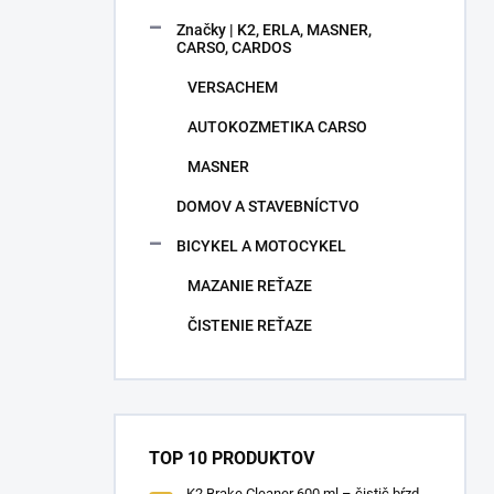
Značky | K2, ERLA, MASNER,
CARSO, CARDOS
VERSACHEM
AUTOKOZMETIKA CARSO
MASNER
DOMOV A STAVEBNÍCTVO
BICYKEL A MOTOCYKEL
MAZANIE REŤAZE
ČISTENIE REŤAZE
TOP 10 PRODUKTOV
K2 Brake Cleaner 600 ml – čistič bŕzd