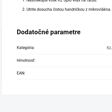
Nastriekajte vosk K2 Spid Wax na farbu.
Utrite dosucha čistou handričkou z mikrovlákna.
Dodatočné parametre
Kategória
:
K2 
Hmotnosť
:
EAN
: