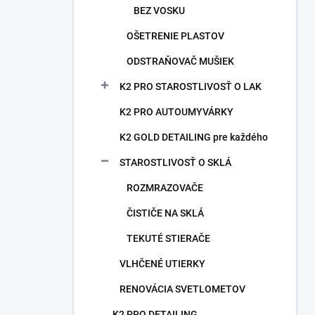
BEZ VOSKU
OŠETRENIE PLASTOV
ODSTRAŇOVAČ MUŠIEK
K2 PRO STAROSTLIVOSŤ O LAK
K2 PRO AUTOUMYVÁRKY
K2 GOLD DETAILING pre každého
STAROSTLIVOSŤ O SKLÁ
ROZMRAZOVAČE
ČISTIČE NA SKLÁ
TEKUTÉ STIERAČE
VLHČENÉ UTIERKY
RENOVÁCIA SVETLOMETOV
K2 PRO DETAILING