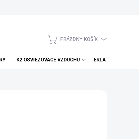
PRÁZDNY KOŠÍK
NÁKUPNÝ
KOŠÍK
RY
K2 OSVIEŽOVAČE VZDUCHU
ERLA HORECA A D
2,66
/ ks
16 bez DPH
otková
LADOM