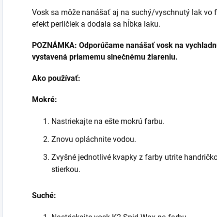
Vosk sa môže nanášať aj na suchý/vyschnutý lak vo fo
efekt perličiek a dodala sa hĺbka laku.
POZNÁMKA: Odporúčame nanášať vosk na vychladnut
vystavená priamemu slnečnému žiareniu.
Ako používať:
Mokré:
Nastriekajte na ešte mokrú farbu.
Znovu opláchnite vodou.
Zvyšné jednotlivé kvapky z farby utrite handričk
stierkou.
Suché: