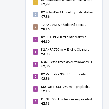
€2,99
K2 Roton Pro 1 l – gélový čistič diskov
€7,86
12-22 9MM W2 hadicová spona
nerezová
€0,15
K2 ROTON 700 ml čistič diskov a
deionizér
€4,30
K2 AKRA 750 ml – Engine Cleaner
(čistič motora)
€3,03
NANO letná zmes do ostrekovačov 5L
€2,36
K2 Microfibre 30 × 35 cm – sada
mikrovláknových utierok 4 ks
€2,36
MOTOR FLUSH 250 ml – preplach
motora
€2,15
DIESEL 50ml profesionálna prísada do
nafty
€2,13