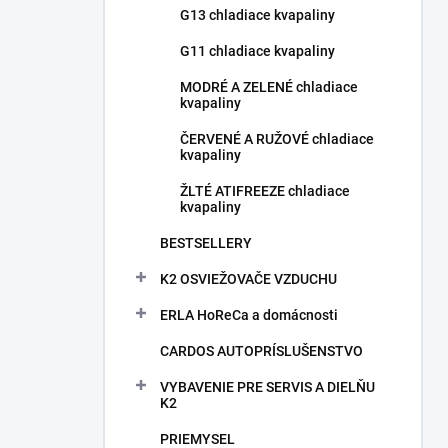
G13 chladiace kvapaliny
G11 chladiace kvapaliny
MODRÉ A ZELENÉ chladiace
kvapaliny
ČERVENÉ A RUŽOVÉ chladiace
kvapaliny
ŽLTÉ ATIFREEZE chladiace
kvapaliny
BESTSELLERY
K2 OSVIEŽOVAČE VZDUCHU
ERLA HoReCa a domácnosti
CARDOS AUTOPRÍSLUŠENSTVO
VYBAVENIE PRE SERVIS A DIELŇU
K2
PRIEMYSEL