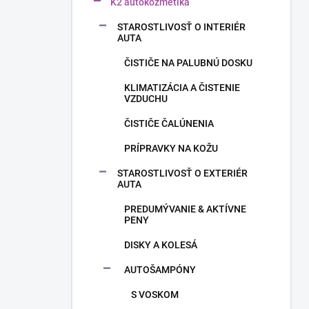
n
K2 autokozmetika
e
STAROSTLIVOSŤ O INTERIÉR
l
AUTA
ČISTIČE NA PALUBNÚ DOSKU
KLIMATIZÁCIA A ČISTENIE
VZDUCHU
ČISTIČE ČALÚNENIA
PRÍPRAVKY NA KOŽU
STAROSTLIVOSŤ O EXTERIÉR
AUTA
PREDUMÝVANIE & AKTÍVNE
PENY
DISKY A KOLESÁ
AUTOŠAMPÓNY
S VOSKOM