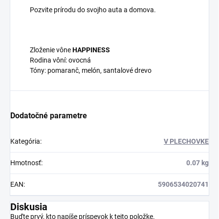
Pozvite prírodu do svojho auta a domova.
Zloženie vône
HAPPINESS
Rodina vôní: ovocná
Tóny: pomaranč, melón, santalové drevo
Dodatočné parametre
Kategória
:
V PLECHOVKE
Hmotnosť
:
0.07 kg
EAN
:
5906534020741
Diskusia
Buďte prvý, kto napíše príspevok k tejto položke.