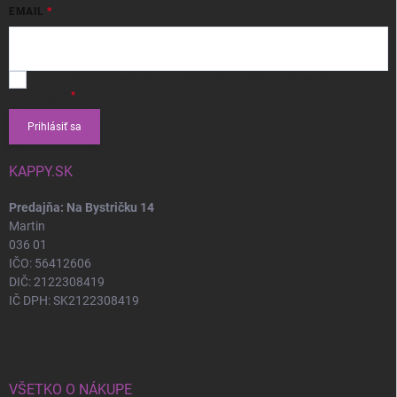
EMAIL
Vložením e-mailu súhlasíte s
podmienkami ochrany osobných
údajov
Prihlásiť sa
KAPPY.SK
Predajňa: Na Bystričku 14
Martin
036 01
IČO: 56412606
DIČ: 2122308419
IČ DPH: SK2122308419
VŠETKO O NÁKUPE