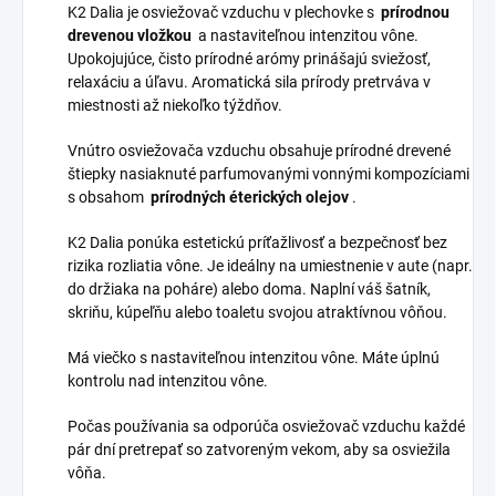
K2 Dalia je osviežovač vzduchu v plechovke s
prírodnou
drevenou vložkou
a nastaviteľnou intenzitou vône.
Upokojujúce, čisto prírodné arómy prinášajú sviežosť,
relaxáciu a úľavu. Aromatická sila prírody pretrváva v
miestnosti až niekoľko týždňov.
Vnútro osviežovača vzduchu obsahuje prírodné drevené
štiepky nasiaknuté parfumovanými vonnými kompozíciami
s obsahom
prírodných éterických olejov
.
K2 Dalia ponúka estetickú príťažlivosť a bezpečnosť bez
rizika rozliatia vône. Je ideálny na umiestnenie v aute (napr.
do držiaka na poháre) alebo doma. Naplní váš šatník,
skriňu, kúpeľňu alebo toaletu svojou atraktívnou vôňou.
Má viečko s nastaviteľnou intenzitou vône. Máte úplnú
kontrolu nad intenzitou vône.
Počas používania sa odporúča osviežovač vzduchu každé
pár dní pretrepať so zatvoreným vekom, aby sa osviežila
vôňa.