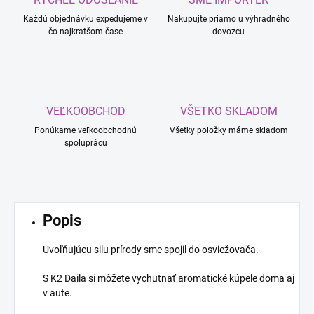
Každú objednávku expedujeme v
Nakupujte priamo u výhradného
čo najkratšom čase
dovozcu
VEĽKOOBCHOD
VŠETKO SKLADOM
Ponúkame veľkoobchodnú
Všetky položky máme skladom
spoluprácu
Popis
Uvoľňujúcu silu prírody sme spojil do osviežovača.
S K2 Daila si môžete vychutnať aromatické kúpele doma aj
v aute.