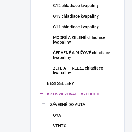
G12 chladiace kvapaliny
G13 chladiace kvapaliny
G11 chladiace kvapaliny
MODRÉ A ZELENÉ chladiace
kvapaliny
ČERVENÉ A RUŽOVÉ chladiace
kvapaliny
ŽLTÉ ATIFREEZE chladiace
kvapaliny
BESTSELLERY
K2 OSVIEŽOVAČE VZDUCHU
ZÁVESNÉ DO AUTA
OYA
VENTO