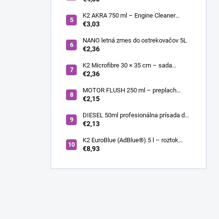
K2 AKRA 750 ml – Engine Cleaner
(čistič motora)
€3,03
NANO letná zmes do ostrekovačov 5L
€2,36
K2 Microfibre 30 × 35 cm – sada
mikrovláknových utierok 4 ks
€2,36
MOTOR FLUSH 250 ml – preplach
motora
€2,15
DIESEL 50ml profesionálna prísada do
nafty
€2,13
K2 EuroBlue (AdBlue®) 5 l – roztok
močoviny pre SCR dieselové motory
€8,93