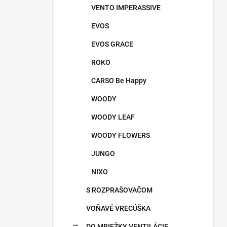
VENTO IMPERASSIVE
EVOS
EVOS GRACE
ROKO
CARSO Be Happy
WOODY
WOODY LEAF
WOODY FLOWERS
JUNGO
NIXO
S ROZPRAŠOVAČOM
VOŇAVÉ VRECÚŠKA
DO MRIEŽKY VENTILÁCIE