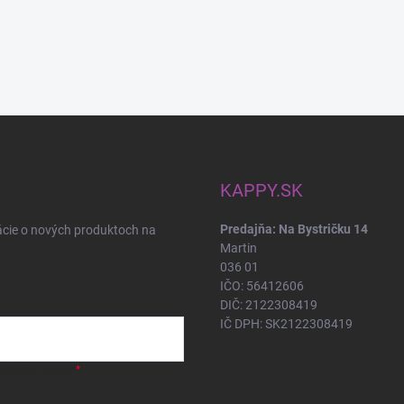
KAPPY.SK
Predajňa: Na Bystričku 14
ácie o nových produktoch na
Martin
036 01
IČO: 56412606
DIČ: 2122308419
IČ DPH: SK2122308419
sobných údajov