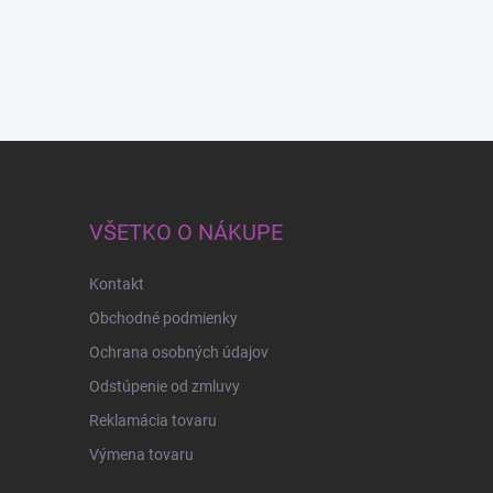
VŠETKO O NÁKUPE
Kontakt
Obchodné podmienky
Ochrana osobných údajov
Odstúpenie od zmluvy
Reklamácia tovaru
Výmena tovaru