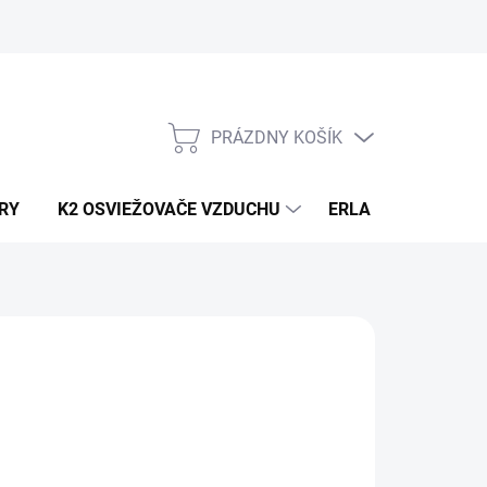
PRÁZDNY KOŠÍK
NÁKUPNÝ
KOŠÍK
RY
K2 OSVIEŽOVAČE VZDUCHU
ERLA HORECA A D
0,86
/ ks
70 bez DPH
otková
2 / 1 ks