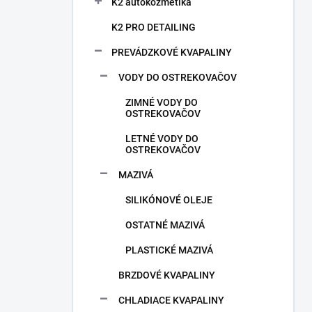
n
K2 autokozmetika
e
K2 PRO DETAILING
l
PREVÁDZKOVÉ KVAPALINY
VODY DO OSTREKOVAČOV
ZIMNÉ VODY DO
OSTREKOVAČOV
LETNÉ VODY DO
OSTREKOVAČOV
MAZIVÁ
SILIKÓNOVÉ OLEJE
OSTATNÉ MAZIVÁ
PLASTICKÉ MAZIVÁ
BRZDOVÉ KVAPALINY
CHLADIACE KVAPALINY