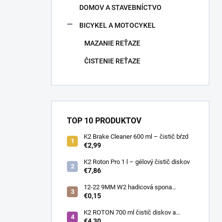
DOMOV A STAVEBNÍCTVO
BICYKEL A MOTOCYKEL
MAZANIE REŤAZE
ČISTENIE REŤAZE
TOP 10 PRODUKTOV
K2 Brake Cleaner 600 ml – čistič bŕzd
€2,99
K2 Roton Pro 1 l – gélový čistič diskov
€7,86
12-22 9MM W2 hadicová spona
nerezová
€0,15
K2 ROTON 700 ml čistič diskov a
deionizér
€4,30