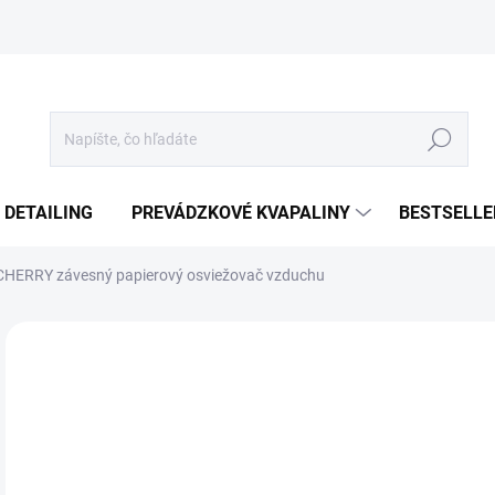
Hľadať
 DETAILING
PREVÁDZKOVÉ KVAPALINY
BESTSELLE
CHERRY závesný papierový osviežovač vzduchu
Neohodnotené
Podrobnosti hodnotenia
€
€0,
Jedn
€0,0