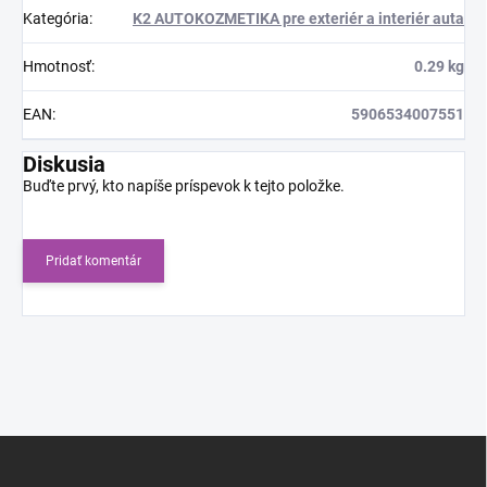
Kategória
:
K2 AUTOKOZMETIKA pre exteriér a interiér auta
Hmotnosť
:
0.29 kg
EAN
:
5906534007551
Diskusia
Buďte prvý, kto napíše príspevok k tejto položke.
Pridať komentár
Z
á