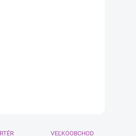
:
EME DORUČIŤ
8.2026
NOSTI
UČENIA
−
+
Pridať do košíka
kokvalitný čierny silikón. Spĺňa požiadavky OEM (Original
pment Manufacturer). Perfektne sa prispôsobí utesneným
°
chom. Odolný voči vysokým teplotám až do 350
C.
ILNÉ INFORMÁCIE
OPÝTAŤ SA
RTÉR
VEĽKOOBCHOD