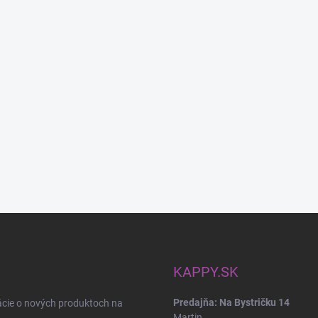
KAPPY.SK
Predajňa: Na Bystričku 14
ácie o nových produktoch na
Martin