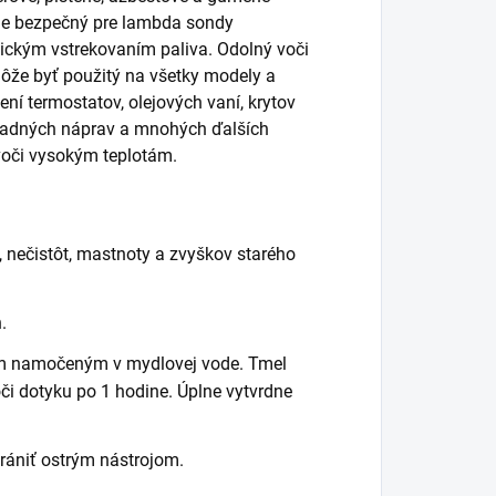
je bezpečný pre lambda sondy
ickým vstrekovaním paliva. Odolný voči
ôže byť použitý na všetky modely a
ení termostatov, olejových vaní, krytov
 zadných náprav a mnohých ďalších
voči vysokým teplotám.
, nečistôt, mastnoty a zvyškov starého
.
om namočeným v mydlovej vode. Tmel
či dotyku po 1 hodine. Úplne vytvrdne
trániť ostrým nástrojom.