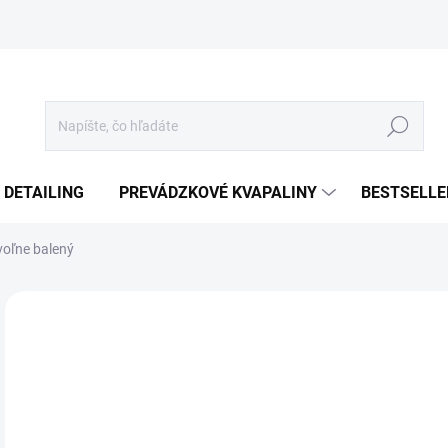
Hľadať
 DETAILING
PREVÁDZKOVÉ KVAPALINY
BESTSELLE
oľne balený
Neohodnotené
Podrobnosti hodnotenia
€
€0,
Jedn
SK