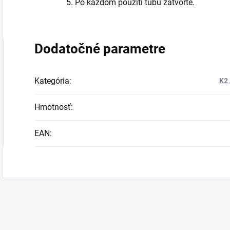
Po každom použití tubu zatvorte.
Dodatočné parametre
Kategória
:
K2 
Hmotnosť
:
EAN
: