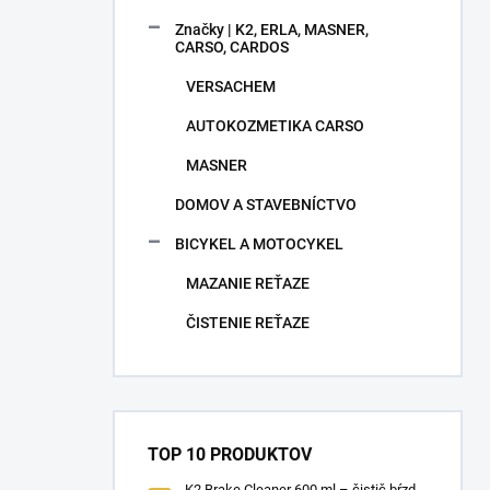
Značky | K2, ERLA, MASNER,
CARSO, CARDOS
VERSACHEM
AUTOKOZMETIKA CARSO
MASNER
DOMOV A STAVEBNÍCTVO
BICYKEL A MOTOCYKEL
MAZANIE REŤAZE
ČISTENIE REŤAZE
TOP 10 PRODUKTOV
K2 Brake Cleaner 600 ml – čistič bŕzd