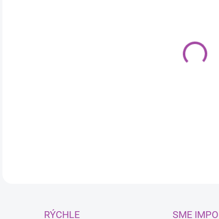
cena
MÔŽ
DO:
11.
MOŽ
DOR
Vyso
Equi
povr
DETA
RÝCHLE
SME IMPO