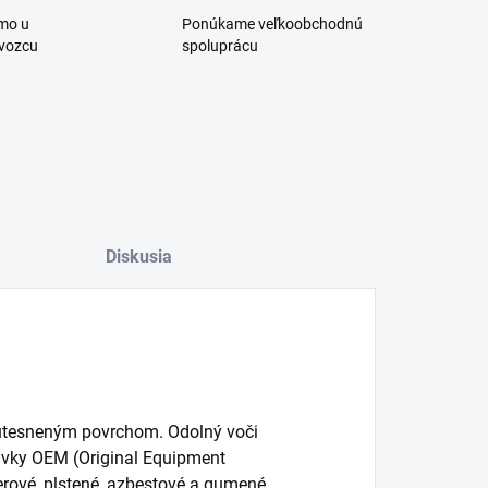
mo u
Ponúkame veľkoobchodnú
vozcu
spoluprácu
Diskusia
í utesneným povrchom. Odolný voči
avky OEM (Original Equipment
erové, plstené, azbestové a gumené