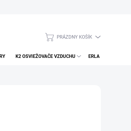
PRÁZDNY KOŠÍK
NÁKUPNÝ
KOŠÍK
RY
K2 OSVIEŽOVAČE VZDUCHU
ERLA HORECA A D
0,90
/ ks
73 bez DPH
otková
LADOM
(70 KS)