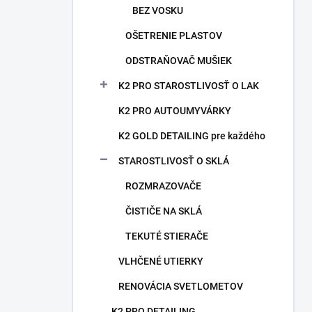
BEZ VOSKU
OŠETRENIE PLASTOV
ODSTRAŇOVAČ MUŠIEK
K2 PRO STAROSTLIVOSŤ O LAK
K2 PRO AUTOUMYVÁRKY
K2 GOLD DETAILING pre každého
STAROSTLIVOSŤ O SKLÁ
ROZMRAZOVAČE
ČISTIČE NA SKLÁ
TEKUTÉ STIERAČE
VLHČENÉ UTIERKY
RENOVÁCIA SVETLOMETOV
K2 PRO DETAILING