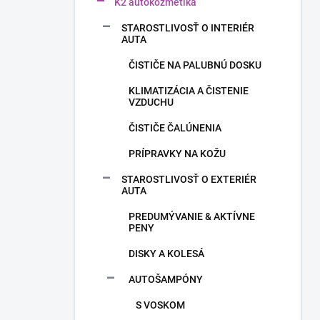
n
K2 autokozmetika
e
STAROSTLIVOSŤ O INTERIÉR
l
AUTA
ČISTIČE NA PALUBNÚ DOSKU
KLIMATIZÁCIA A ČISTENIE
VZDUCHU
ČISTIČE ČALÚNENIA
PRÍPRAVKY NA KOŽU
STAROSTLIVOSŤ O EXTERIÉR
AUTA
PREDUMÝVANIE & AKTÍVNE
PENY
DISKY A KOLESÁ
AUTOŠAMPÓNY
S VOSKOM