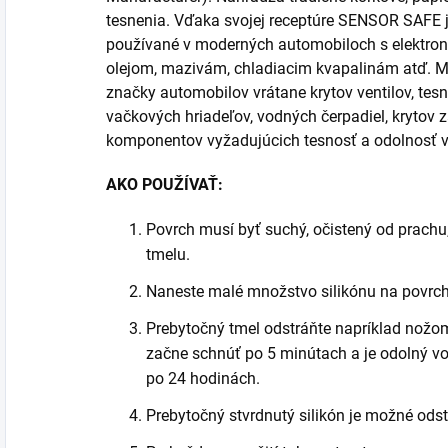
tesnenia. Vďaka svojej receptúre SENSOR SAFE 
používané v moderných automobiloch s elektron
olejom, mazivám, chladiacim kvapalinám atď. M
značky automobilov vrátane krytov ventilov, tesn
vačkových hriadeľov, vodných čerpadiel, krytov
komponentov vyžadujúcich tesnosť a odolnosť 
AKO POUŽÍVAŤ:
Povrch musí byť suchý, očistený od prachu
tmelu.
Naneste malé množstvo silikónu na povrch
Prebytočný tmel odstráňte napríklad nož
začne schnúť po 5 minútach a je odolný vo
po 24 hodinách.
Prebytočný stvrdnutý silikón je možné ods