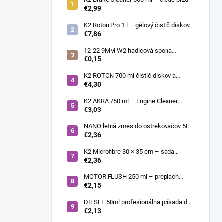
€2,99
K2 Roton Pro 1 l – gélový čistič diskov
€7,86
12-22 9MM W2 hadicová spona
nerezová
€0,15
K2 ROTON 700 ml čistič diskov a
deionizér
€4,30
K2 AKRA 750 ml – Engine Cleaner
(čistič motora)
€3,03
NANO letná zmes do ostrekovačov 5L
€2,36
K2 Microfibre 30 × 35 cm – sada
mikrovláknových utierok 4 ks
€2,36
MOTOR FLUSH 250 ml – preplach
motora
€2,15
DIESEL 50ml profesionálna prísada do
nafty
€2,13