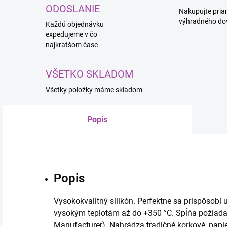
ODOSLANIE
Nakupujte pria
výhradného do
Každú objednávku
expedujeme v čo
najkratšom čase
VŠETKO SKLADOM
Všetky položky máme skladom
Popis
Popis
Vysokokvalitný silikón. Perfektne sa prispôsob
vysokým teplotám až do +350 °C. Spĺňa požiad
Manufacturer). Nahrádza tradičné korkové, papi