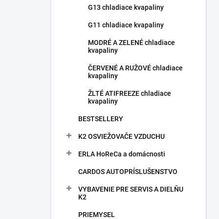
G13 chladiace kvapaliny
G11 chladiace kvapaliny
MODRÉ A ZELENÉ chladiace
kvapaliny
ČERVENÉ A RUŽOVÉ chladiace
kvapaliny
ŽLTÉ ATIFREEZE chladiace
kvapaliny
BESTSELLERY
K2 OSVIEŽOVAČE VZDUCHU
ERLA HoReCa a domácnosti
CARDOS AUTOPRÍSLUŠENSTVO
VYBAVENIE PRE SERVIS A DIELŇU
K2
PRIEMYSEL