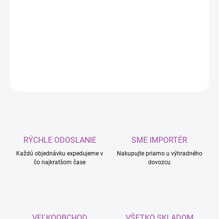
−
+
Pridať do košíka
čerstvé vreckové osviežovače vzduchu
DETAILNÉ INFORMÁCIE
OPÝTAŤ SA
RÝCHLE ODOSLANIE
SME IMPORTÉR
Každú objednávku expedujeme v
Nakupujte priamo u výhradného
čo najkratšom čase
dovozcu
VEĽKOOBCHOD
VŠETKO SKLADOM