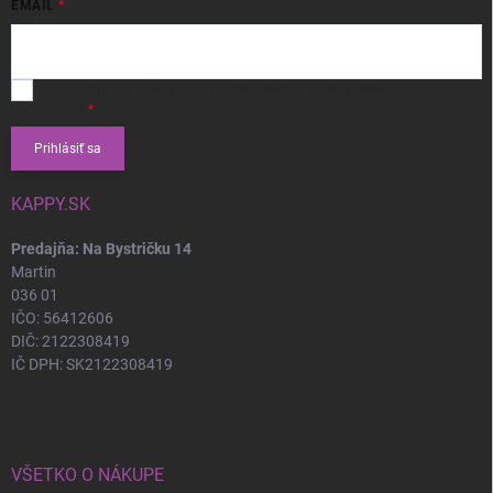
EMAIL
Vložením e-mailu súhlasíte s
podmienkami ochrany osobných
údajov
Prihlásiť sa
KAPPY.SK
Predajňa: Na Bystričku 14
Martin
036 01
IČO: 56412606
DIČ: 2122308419
IČ DPH: SK2122308419
VŠETKO O NÁKUPE