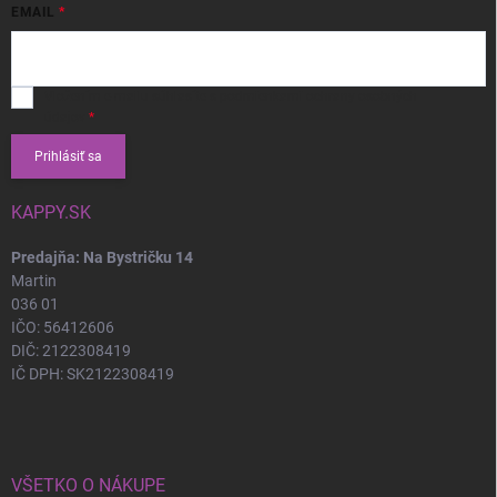
EMAIL
Vložením e-mailu súhlasíte s
podmienkami ochrany osobných
údajov
Prihlásiť sa
KAPPY.SK
Predajňa: Na Bystričku 14
Martin
036 01
IČO: 56412606
DIČ: 2122308419
IČ DPH: SK2122308419
VŠETKO O NÁKUPE