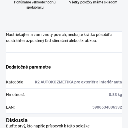
Ponúkame veľkoobchodnú
Všetky položky máme skladom
spoluprácu
Nastriekajte na zamrznutý povrch, nechajte krátko pôsobiť a
odstráňte rozpustený ľad stieračmi alebo škrabkou.
Dodatočné parametre
Kategória
:
K2 AUTOKOZMETIKA pre exteriér a interiér auta
Hmotnosť
:
0.83 kg
EAN
:
5906534006332
Diskusia
Buďte prvý, kto napíše príspevok k tejto položke.