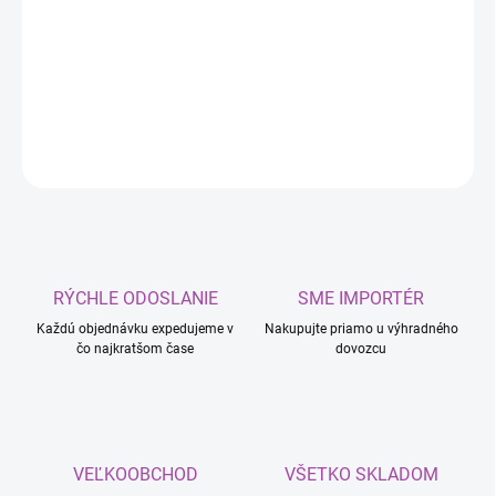
Expresný odmrazovač v
priebehu niekoľkých okamihov účinne
rozmrazí čelné sklo. Úplne bezpečné pre lak, gumu a plast.
DETAILNÉ INFORMÁCIE
OPÝTAŤ SA
RÝCHLE ODOSLANIE
SME IMPORTÉR
Každú objednávku expedujeme v
Nakupujte priamo u výhradného
čo najkratšom čase
dovozcu
VEĽKOOBCHOD
VŠETKO SKLADOM