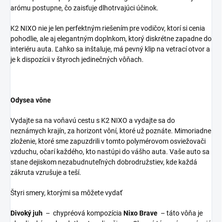
arómu postupne, čo zaisťuje dlhotrvajúci účinok.
K2 NIXO nie je len perfektným riešením pre vodičov, ktorí si cenia
pohodlie, ale aj elegantným doplnkom, ktorý diskrétne zapadne do
interiéru auta. Ľahko sa inštaluje, má pevný klip na vetrací otvor a
je k dispozícii v štyroch jedinečných vôňach.
Odysea vône
Vydajte sa na voňavú cestu s K2 NIXO a vydajte sa do
neznámych krajín, za horizont vôní, ktoré už poznáte. Mimoriadne
zloženie, ktoré sme zapuzdrili v tomto polymérovom osviežovači
vzduchu, očarí každého, kto nastúpi do vášho auta. Vaše auto sa
stane dejiskom nezabudnuteľných dobrodružstiev, kde každá
zákruta vzrušuje a teší.
Štyri smery, ktorými sa môžete vydať
Divoký juh
– chypréová kompozícia
Nixo Brave
– táto vôňa je