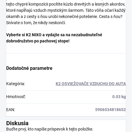
tejto chypré kompozícii pocítite kúzlo drevitých a lesných akordov,
ktoré napĺňajú vzduch mystickým šarmom. Táto vôňa očarí každý
okamih a z cesty s ňou urobí nekonečné potešenie. Cesta s ňou?
Snívate o tom, že nikdy neskončí.
Vyberte si K2 NIXO a vydajte sa na nezabudnuteľné
dobrodružstvo po pachovej stope!
Dodatočné parametre
Kategória
:
K2 OSVIEŽOVAČE VZDUCHU DO AUTA
Hmotnosť
:
0.03 kg
EAN
:
5906534818652
Diskusia
Buďte prvý, kto napíše príspevok k tejto položke.