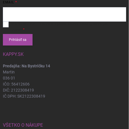
EMAIL
Vložením e-mailu súhlasíte s
podmienkami ochrany osobných
údajov
Prihlásiť sa
KAPPY.SK
Predajňa: Na Bystričku 14
Martin
036 01
IČO: 56412606
DIČ: 2122308419
IČ DPH: SK2122308419
VŠETKO O NÁKUPE