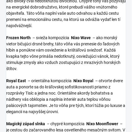
ako divoký cval nedotknutou divočinou. Chypré tóny vás pozývajú
na energické dobrodružstvo, ktoré prebudí vášho vnútorného
objaviteľa. Táto vôňa naplní vaše auto odvahou a každú cestu
premení na emocionálnu cestu, na ktorú sa odvážia vydať len tí
najodvážnejší.
Frozen
North
– svieža kompozícia
Nixo Wave
– ako morský
vietor bičujúci drsné brehy, táto vôňa vás prenesie do ľadových
hlbín a ponúkne vám osvieženie a krištáľovú sviežosť. Každá
kvapka tejto vône prináša nedotknutý, osviežujúci vánok, ktorý
stimuluje zmysly ako vzduch zostupujúci z mrazivých horských
štítov.
Royal East
– orientálna kompozícia
Nixo Royal
– otvorte dvere
auta a ponorte sa do kráľovskej sofistikovanosti priamo z
rozprávky Tisíc a jedna noc. Orientálne akordy bohatstva a
nádhery vás obklopia a naplnia interiér auta teplou vôňou
palácových tajomstiev. Je to vôňa pre tých, ktorí túžia po luxuse a
elegancii na najvyššej úrovni.
Magický západ slnka
– chypré kompozícia
Nixo Moonflower
–
je cestou do začarovaného lesa osvetleného mesačným svitom. V