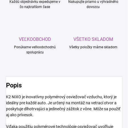
Každú objednávku expedujeme v
Nakupujte priamo u výhradného
čo najkratšom čase
dovozcu
VEĽKOOBCHOD
VŠETKO SKLADOM
Ponúkame veľkoobchodnú
Všetky položky máme skladom
spoluprácu
Popis
K2 NIXO je inovatívny polymérový osviežovač vzduchu, ktorý je
ideálny pre každé auto. Je určený na montáž na vetrací otvor a
poskytuje dlhotrvajúci a jedinečný zážitok z vône. Môže sa použiť
aj ako prívesok.
Vďaka použitiu polymérovej technológie osviežovač uvoľňuje