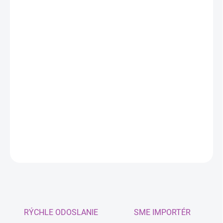
MÔŽEME
DORUČIŤ DO:
11.8.2026
MOŽNOSTI
DORUČENIA
−
+
Pridať do košíka
Určený na montáž na vetrací otvor a poskytuje dlhotrvajúci a
jedinečný zážitok z vône. Môže sa použiť aj ako prívesok.
DETAILNÉ INFORMÁCIE
OPÝTAŤ SA
RÝCHLE ODOSLANIE
SME IMPORTÉR