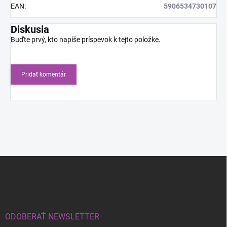
EAN
:
5906534730107
Diskusia
Buďte prvý, kto napíše príspevok k tejto položke.
Pridať komentár
Z
á
p
ä
t
i
ODOBERAŤ NEWSLETTER