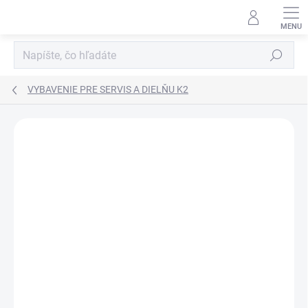
Prejsť
na
obsah
Hľadať
VYBAVENIE PRE SERVIS A DIELŇU K2
Neohodnotené
Podrobnosti hodnotenia