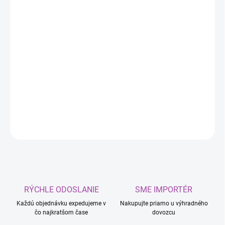
DORUČIŤ DO:
11.8.2026
MOŽNOSTI
DORUČENIA
−
+
Pridať do košíka
Pasta na brúsenie ventilov
DETAILNÉ INFORMÁCIE
OPÝTAŤ SA
RÝCHLE ODOSLANIE
SME IMPORTÉR
Každú objednávku expedujeme v
Nakupujte priamo u výhradného
čo najkratšom čase
dovozcu