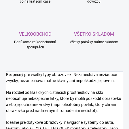
čo najkratšom čase
dovozcu
VEĽKOOBCHOD
VŠETKO SKLADOM
Ponúkame veľkoobchodnú
Všetky položky máme skladom
spoluprácu
Bezpečný pre všetky typy obrazoviek. Nezanecháva nežiaduce
zvyšky, nezanecháva matné škvrny ani nepoškodzuje povrch.
Na rozdiel od klasických čistiacich prostriedkov na sklo
neobsahuje nebezpečné látky, ktoré by mohli poškodiť obrazovku
alebo jej ochranné vrstvy (napr. oleofóbny povlak, ktorý chráni
obrazovku pred nadmerným hromadením nečistôt).
Ideálne pre dotykové obrazovky: navigačné systémy do auta,
telefóny, ako aj LCD, TFT, LED, OLED monitory a televízory. Jeho