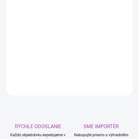
DORUČIŤ DO:
11.8.2026
MOŽNOSTI
DORUČENIA
−
+
Pridať do košíka
Čistič LCD displejov K2
je super účinná tekutina na čistenie
obrazoviek notebookov, televízorov, telefónov a automobilov.
DETAILNÉ INFORMÁCIE
OPÝTAŤ SA
RÝCHLE ODOSLANIE
SME IMPORTÉR
Každú objednávku expedujeme v
Nakupujte priamo u výhradného