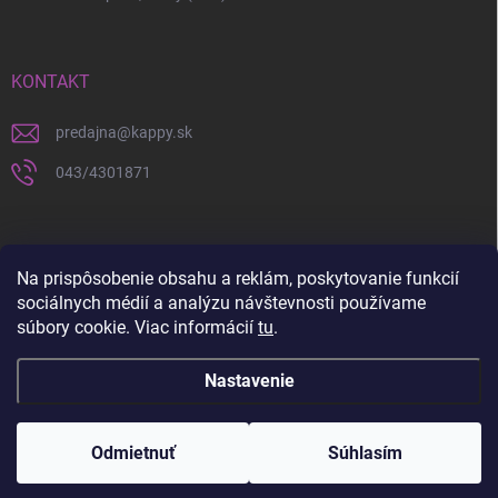
KONTAKT
predajna
@
kappy.sk
043/4301871
Na prispôsobenie obsahu a reklám, poskytovanie funkcií
sociálnych médií a analýzu návštevnosti používame
súbory cookie. Viac informácií
tu
.
Nastavenie
Copyright 2026
KAPPY.sk
. Všetky práva vyhradené.
Upraviť nastavenie
cookies
Odmietnuť
Súhlasím
Vytvoril Shoptet
a
WEBHUT.sk