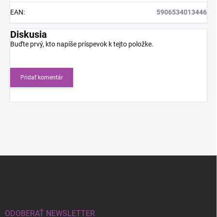
EAN
:
5906534013446
Diskusia
Buďte prvý, kto napíše príspevok k tejto položke.
Pridať komentár
Z
á
p
ä
t
i
ODOBERAŤ NEWSLETTER