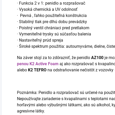
·
Funkcia 2 v 1: penidlo a rozprašovač
·
Vysoká chemická a UV odolnosť
·
Pevná
, ľahko použiteľná konštrukcia
·
Stabilný tlak pre dlhú dobu prevádzky
·
Poistný ventil chrániaci pred pretlakom
·
Vymeniteľné trysky sú súčasťou balenia
·
Nastaviteľný prúd spreja
·
Široké spektrum použitia: autoumyvárne, dielne, čis
Na záver stojí za to zdôrazniť, že penidlo
AZ100
je mo
penou K2 Active Foam
aj ako rozprašovač s kvapalin
alebo
K2
TEFRO
na odstraňovanie nečistôt z vozovky –
Poznámka: Penidlo a rozprašovač sú určené na použiti
Nepoužívajte zariadenie s kvapalinami s teplotami na
horľavými alebo výbušnými látkami, ako sú alkohol, ky
agresívne látky.