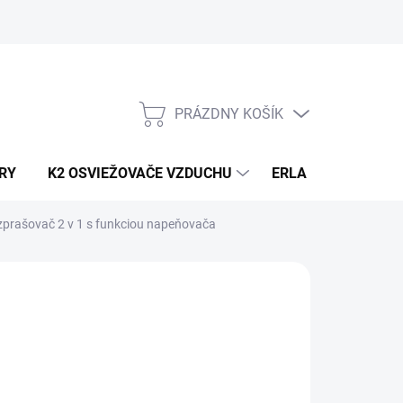
PRÁZDNY KOŠÍK
NÁKUPNÝ
KOŠÍK
RY
K2 OSVIEŽOVAČE VZDUCHU
ERLA HORECA A D
zprašovač 2 v 1 s funkciou napeňovača
:
CARDOS
8,50
/ ks
91 bez DPH
otková
3 / 1 ks