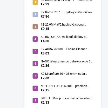
€2,99
K2 Roton Pro 1 l – gélový čistič diskov
€7,86
12-22 9MM W2 hadicová spona
nerezová
€0,15
K2 ROTON 700 ml čistič diskov a
deionizér
€4,30
K2 AKRA 750 ml – Engine Cleaner
(čistič motora)
€3,03
NANO letná zmes do ostrekovačov 5L
€2,36
K2 Microfibre 30 × 35 cm – sada
mikrovláknových utierok 4 ks
€2,36
MOTOR FLUSH 250 ml – preplach
motora
€2,15
DIESEL 50ml profesionálna prísada do
nafty
€2,13