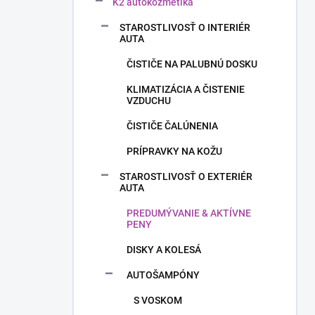
n
K2 autokozmetika
e
STAROSTLIVOSŤ O INTERIÉR
l
AUTA
ČISTIČE NA PALUBNÚ DOSKU
KLIMATIZÁCIA A ČISTENIE
VZDUCHU
ČISTIČE ČALÚNENIA
PRÍPRAVKY NA KOŽU
STAROSTLIVOSŤ O EXTERIÉR
AUTA
PREDUMÝVANIE & AKTÍVNE
PENY
DISKY A KOLESÁ
AUTOŠAMPÓNY
S VOSKOM