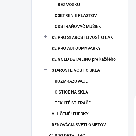
BEZ VOSKU
OŠETRENIE PLASTOV
ODSTRAŇOVAČ MUŠIEK
K2 PRO STAROSTLIVOSŤ O LAK
K2 PRO AUTOUMYVÁRKY
K2 GOLD DETAILING pre každého
STAROSTLIVOSŤ O SKLÁ
ROZMRAZOVAČE
ČISTIČE NA SKLÁ
TEKUTÉ STIERAČE
VLHČENÉ UTIERKY
RENOVÁCIA SVETLOMETOV
K2 PRO DETAILING