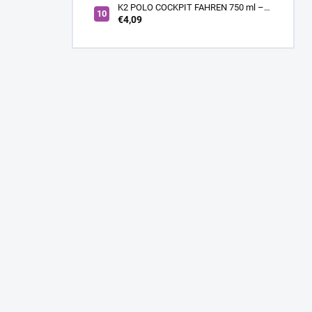
K2 POLO COCKPIT FAHREN 750 ml –
Lesklý sprej na palubnú dosku a plasty
€4,09
s vôňou FAHREN