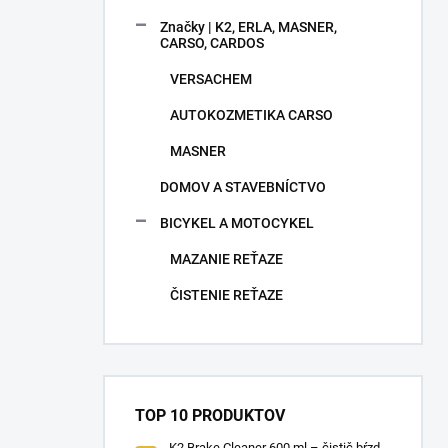
Značky | K2, ERLA, MASNER,
CARSO, CARDOS
VERSACHEM
AUTOKOZMETIKA CARSO
MASNER
DOMOV A STAVEBNÍCTVO
BICYKEL A MOTOCYKEL
MAZANIE REŤAZE
ČISTENIE REŤAZE
TOP 10 PRODUKTOV
K2 Brake Cleaner 600 ml – čistič bŕzd