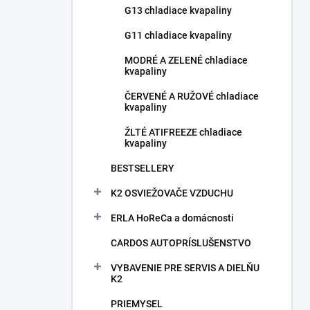
G13 chladiace kvapaliny
G11 chladiace kvapaliny
MODRÉ A ZELENÉ chladiace
kvapaliny
ČERVENÉ A RUŽOVÉ chladiace
kvapaliny
ŽLTÉ ATIFREEZE chladiace
kvapaliny
BESTSELLERY
K2 OSVIEŽOVAČE VZDUCHU
ERLA HoReCa a domácnosti
CARDOS AUTOPRÍSLUŠENSTVO
VYBAVENIE PRE SERVIS A DIELŇU
K2
PRIEMYSEL