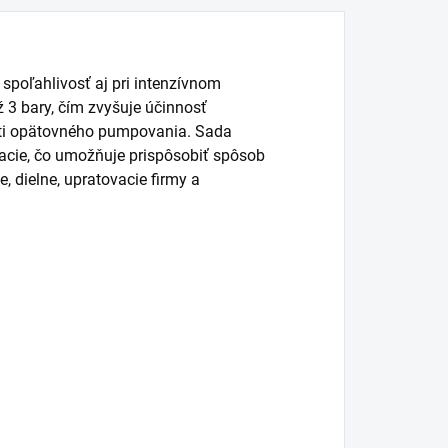
dmastenie
isteného povrchu.
spoľahlivosť aj pri intenzívnom
ž 3 bary, čím zvyšuje účinnosť
sti opätovného pumpovania. Sada
vacie, čo umožňuje prispôsobiť spôsob
 dielne, upratovacie firmy a