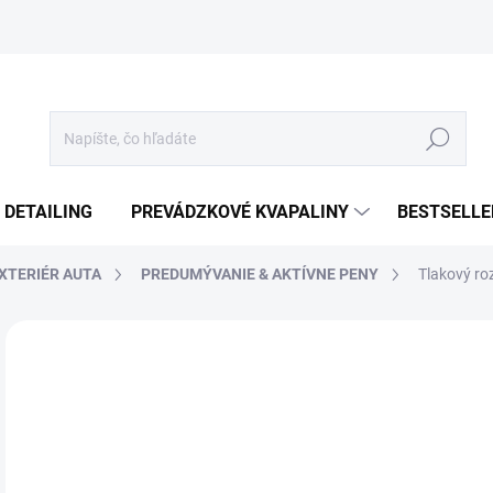
Hľadať
 DETAILING
PREVÁDZKOVÉ KVAPALINY
BESTSELLE
XTERIÉR AUTA
PREDUMÝVANIE & AKTÍVNE PENY
Tlakový ro
Neohodnotené
Podrobnosti hodnotenia
ZNAČKA
€
€6,
Jedn
€0,4