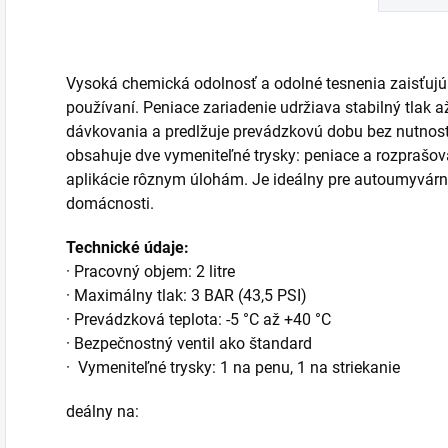
o
usadeniny a odolné
nečistôt. Veľké 5-
č
nečistoty....
litrové balenie...
Vysoká chemická odolnosť a odolné tesnenia zaisťujú 
používaní. Peniace zariadenie udržiava stabilný tlak a
dávkovania a predlžuje prevádzkovú dobu bez nutno
obsahuje dve vymeniteľné trysky: peniace a rozprašo
aplikácie rôznym úlohám. Je ideálny pre autoumyvárne,
domácnosti.
Technické údaje:
·
Pracovný objem: 2 litre
·
Maximálny tlak: 3 BAR (43,5 PSI)
·
Prevádzková teplota: -5 °C až +40 °C
·
Bezpečnostný ventil ako štandard
·
Vymeniteľné
trysky: 1 na penu, 1 na striekanie
deálny na: