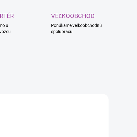
RTÉR
VEĽKOOBCHOD
mo u
Ponúkame veľkoobchodnú
vozcu
spoluprácu