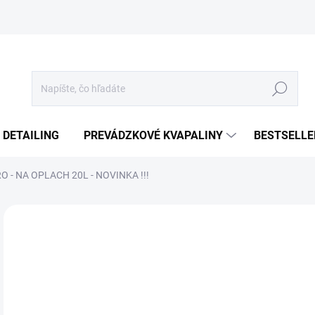
Hľadať
 DETAILING
PREVÁDZKOVÉ KVAPALINY
BESTSELLE
 - NA OPLACH 20L - NOVINKA !!!
Neohodnotené
Podrobnosti hodnotenia
€
€5,
Jedn
€6,6