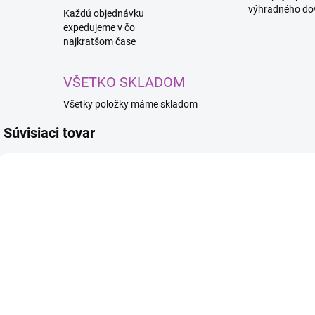
výhradného do
Každú objednávku
expedujeme v čo
najkratšom čase
VŠETKO SKLADOM
Všetky položky máme skladom
Súvisiaci tovar
SKLADOM
SKLADOM
OYA SILVER
VIVA MIX
SKY závesný
Membránový
papierový
osviežovač