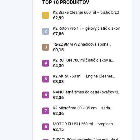
TOP 10 PRODUKTOV
K2 Brake Cleaner 600 ml – čistič bŕzd
€2,99
K2 Roton Pro 1 l – gélový čistič diskov
€7,86
12-22 9MM W2 hadicová spona
nerezová
€0,15
K2 ROTON 700 ml čistič diskov a
deionizér
€4,30
K2 AKRA 750 ml – Engine Cleaner
(čistič motora)
€3,03
NANO letná zmes do ostrekovačov 5L
€2,36
K2 Microfibre 30 × 35 cm – sada
mikrovláknových utierok 4 ks
€2,36
MOTOR FLUSH 250 ml – preplach
motora
€2,15
DIESEL 50ml profesionálna prísada do