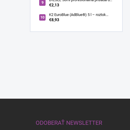
nafty
€2,13
K2 EuroBlue (AdBlue®) 5 l – roztok
močoviny pre SCR dieselové motory
€8,93
Z
á
p
ä
ODOBERAŤ NEWSLETTER
t