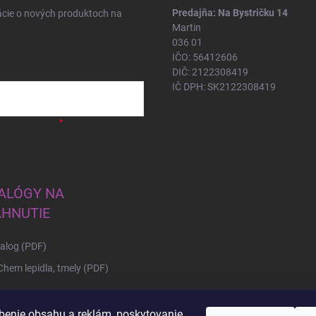
Predajňa: Na Bystričku 14
ácie o nových produktoch na
Martin
036 01
IČO: 56412606
DIČ: 2122308419
IČ DPH: SK2122308419
sobných údajov
ALÓGY NA
AHNUTIE
alog (PDF)
hem lepidla, tmely (PDF)
benie obsahu a reklám, poskytovanie