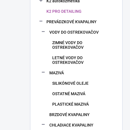
n
K2 autokozmetika
e
K2 PRO DETAILING
l
PREVÁDZKOVÉ KVAPALINY
VODY DO OSTREKOVAČOV
ZIMNÉ VODY DO
OSTREKOVAČOV
LETNÉ VODY DO
OSTREKOVAČOV
MAZIVÁ
SILIKÓNOVÉ OLEJE
OSTATNÉ MAZIVÁ
PLASTICKÉ MAZIVÁ
BRZDOVÉ KVAPALINY
CHLADIACE KVAPALINY