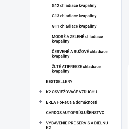
G12 chladiace kvapaliny
G13 chladiace kvapaliny
G11 chladiace kvapaliny
MODRÉ A ZELENÉ chladiace
kvapaliny
ČERVENÉ A RUŽOVÉ chladiace
kvapaliny
ŽLTÉ ATIFREEZE chladiace
kvapaliny
BESTSELLERY
K2 OSVIEŽOVAČE VZDUCHU
ERLA HoReCa a domácnosti
CARDOS AUTOPRÍSLUŠENSTVO
VYBAVENIE PRE SERVIS A DIELŇU
K2