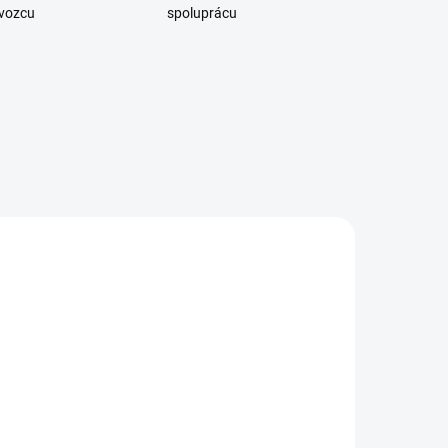
vozcu
spoluprácu
SKLADOM
SKLADOM
(26 KS)
(9 KS)
OYA OUDY
K2 NEONE
WORLD
ORANŽOVÁ