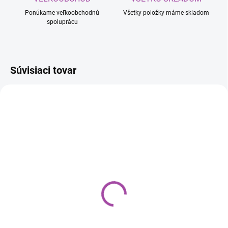
Ponúkame veľkoobchodnú
Všetky položky máme skladom
spoluprácu
Súvisiaci tovar
SKLADOM
SKLADOM
SITKO NA FARBU 125
SITKO NA FARBU 190
€0,07
€0,07
Do košíka
Do košíka