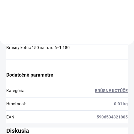
Sitko na farbu 125
Sitko na farbu 190
Brúsny kotúč 150 na fóliu 6+1 180
Dodatočné parametre
Kategória
:
BRÚSNE KOTÚČE
Hmotnosť
:
0.01 kg
EAN
:
5906534821805
Diskusia