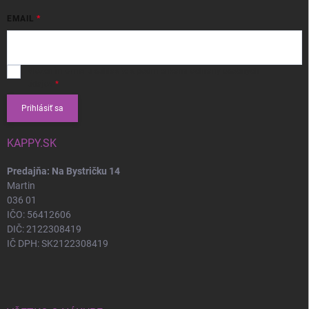
EMAIL
Vložením e-mailu súhlasíte s
podmienkami ochrany osobných
údajov
Prihlásiť sa
KAPPY.SK
Predajňa: Na Bystričku 14
Martin
036 01
IČO: 56412606
DIČ: 2122308419
IČ DPH: SK2122308419