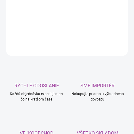
−
+
Pridať do košíka
Brúsny kotúč 150 na fóliu 6+1 180
DETAILNÉ INFORMÁCIE
OPÝTAŤ SA
RÝCHLE ODOSLANIE
SME IMPORTÉR
Každú objednávku expedujeme v
Nakupujte priamo u výhradného
čo najkratšom čase
dovozcu
VEĽKOOBCHOD
VŠETKO SKLADOM