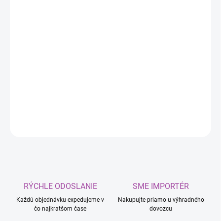
DORUČIŤ DO:
11.8.2026
MOŽNOSTI
DORUČENIA
−
+
Pridať do košíka
COLOR FLEX guma so sprejom niebieska
DETAILNÉ INFORMÁCIE
OPÝTAŤ SA
RÝCHLE ODOSLANIE
SME IMPORTÉR
Každú objednávku expedujeme v
Nakupujte priamo u výhradného
čo najkratšom čase
dovozcu