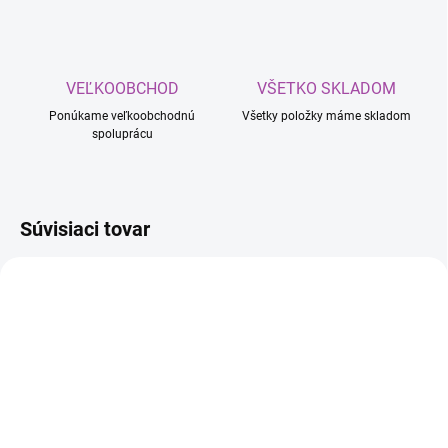
VEĽKOOBCHOD
VŠETKO SKLADOM
Ponúkame veľkoobchodnú
Všetky položky máme skladom
spoluprácu
Súvisiaci tovar
SKLADOM
SKLADOM
(6 KS)
(17 KS)