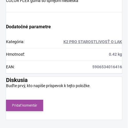
COLOR FLEX guma so sprejom niebieska
Dodatočné parametre
Kategória
:
K2 PRO STAROSTLIVOSŤ O LAK
Hmotnosť
:
0.42 kg
EAN
:
5906534016416
Diskusia
Buďte prvý, kto napíše príspevok k tejto položke.
Pridať komentár