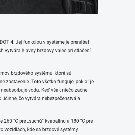
DOT 4. Jej funkciou v systéme je prenášať
h vytvára hlavný brzdový valec pri stlačení
izmov brzdového systému, ktoré sú
é zastavenie. Toto všetko funguje, pokiaľ je
 neabsorbuje vodu. Keď však niečo začne
ak účinne, čo vytvára nebezpečenstvá a
e 260 °C pre „suchú“ kvapalinu a 180 °C pre
vo vozidlách, kde sa brzdové systémy