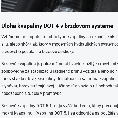
Úloha kvapaliny DOT 4 v brzdovom systéme
Vzhľadom na popularitu tohto typu kvapaliny sa označuje ako 
silu, alebo skôr tlak, ktorý v moderných hydraulických systémoc
brzdového pedála, na brzdové doštičky.
Brzdová kvapalina je potrebná na aktiváciu zložitých mechan
zodpovedné za stabilizáciu jazdného pruhu vozidla a jeho účinn
množstvo brzdovej kvapaliny dostatočné a samotná kvapalina
zlyhávať, brzdy strácajú svoju účinnosť a vozidlo už nebrzdí t
nebezpečné situácie v premávke.
Brzdové kvapaliny DOT 5.1 majú vyšší bod varu, ktorý presahuj
mokrú kvapalinu. Kvapalina DOT 5.1 sa odporúča na použitie 