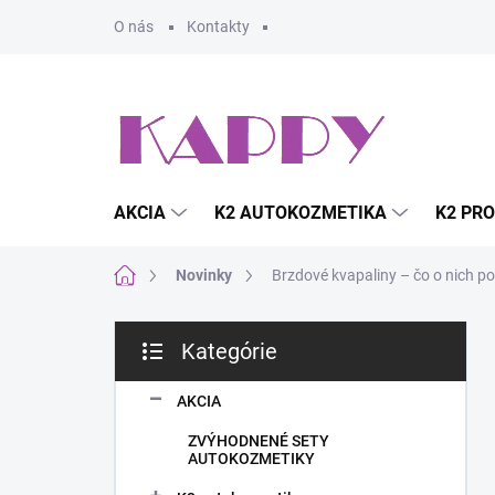
Prejsť
O nás
Kontakty
na
obsah
AKCIA
K2 AUTOKOZMETIKA
K2 PRO
Domov
Novinky
Brzdové kvapaliny – čo o nich po
B
Kategórie
o
Preskočiť
č
kategórie
n
AKCIA
ý
ZVÝHODNENÉ SETY
p
AUTOKOZMETIKY
a