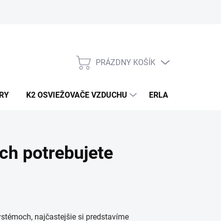
PRÁZDNY KOŠÍK
NÁKUPNÝ
KOŠÍK
RY
K2 OSVIEŽOVAČE VZDUCHU
ERLA HORECA A D
ch potrebujete
témoch, najčastejšie si predstavíme