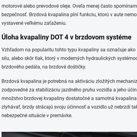
motorové alebo prevodové oleje. Oveľa menej často spomíname 
bezpečnosť. Brzdová kvapalina plní funkciu, ktorú v aute nem
vystavené veľkému zaťaženiu.
Úloha kvapaliny DOT 4 v brzdovom systéme
Vzhľadom na popularitu tohto typu kvapaliny sa označuje ako 
silu, alebo skôr tlak, ktorý v moderných hydraulických systémoc
brzdového pedála, na brzdové doštičky.
Brzdová kvapalina je potrebná na aktiváciu zložitých mechan
zodpovedné za stabilizáciu jazdného pruhu vozidla a jeho účinn
množstvo brzdovej kvapaliny dostatočné a samotná kvapalina
zlyhávať, brzdy strácajú svoju účinnosť a vozidlo už nebrzdí t
nebezpečné situácie v premávke.