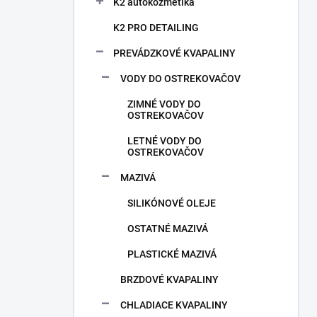
n
K2 autokozmetika
e
K2 PRO DETAILING
l
PREVÁDZKOVÉ KVAPALINY
VODY DO OSTREKOVAČOV
ZIMNÉ VODY DO
OSTREKOVAČOV
LETNÉ VODY DO
OSTREKOVAČOV
MAZIVÁ
SILIKÓNOVÉ OLEJE
OSTATNÉ MAZIVÁ
PLASTICKÉ MAZIVÁ
BRZDOVÉ KVAPALINY
CHLADIACE KVAPALINY