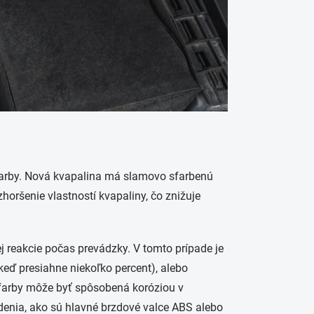
arby. Nová kvapalina má slamovo sfarbenú
ršenie vlastností kvapaliny, čo znižuje
reakcie počas prevádzky. V tomto prípade je
ď presiahne niekoľko percent), alebo
farby môže byť spôsobená koróziou v
enia, ako sú hlavné brzdové valce ABS alebo