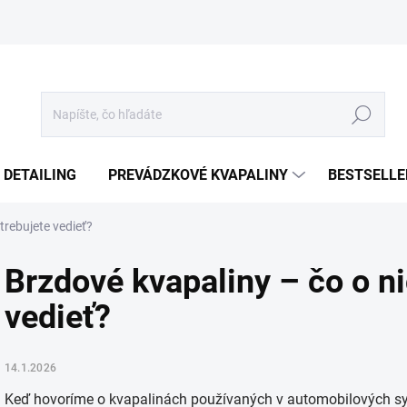
Hľadať
 DETAILING
PREVÁDZKOVÉ KVAPALINY
BESTSELLE
trebujete vedieť?
Brzdové kvapaliny – čo o ni
vedieť?
14.1.2026
Keď hovoríme o kvapalinách používaných v automobilových sys