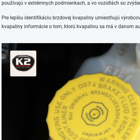
používajú v extrémnych podmienkach, a vo vozidlách so zvý
Pre lepšiu identifikáciu brzdovej kvapaliny umiestňujú výrobc
kvapaliny informácie o tom, ktorú kvapalinu sa má v danom au