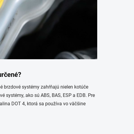
 určené?
 brzdové systémy zahŕňajú nielen kotúče
dové systémy, ako sú ABS, BAS, ESP a EDB. Pre
lina DOT 4, ktorá sa používa vo väčšine