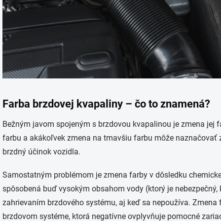
Farba brzdovej kvapaliny – čo to znamená?
Bežným javom spojeným s brzdovou kvapalinou je zmena jej f
farbu a akákoľvek zmena na tmavšiu farbu môže naznačovať zho
brzdný účinok vozidla.
Samostatným problémom je zmena farby v dôsledku chemickej 
spôsobená buď vysokým obsahom vody (ktorý je nebezpečný, ke
zahrievaním brzdového systému, aj keď sa nepoužíva. Zmena 
brzdovom systéme, ktorá negatívne ovplyvňuje pomocné zariad