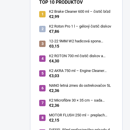
TOP 10 PRODUKTOV
K2 Brake Cleaner 600 ml – čistič bŕzd
€2,99
K2 Roton Pro 1 l – gélový čistič diskov
€7,86
12-22 9MM W2 hadicová spona
nerezová
€0,15
K2 ROTON 700 ml čistič diskov a
deionizér
€4,30
K2 AKRA 750 ml – Engine Cleaner
(čistič motora)
€3,03
NANO letná zmes do ostrekovačov 5L
€2,36
K2 Microfibre 30 × 35 cm – sada
mikrovláknových utierok 4 ks
€2,36
MOTOR FLUSH 250 ml – preplach
motora
€2,15
DIESEL 50ml profesionálna prísada do