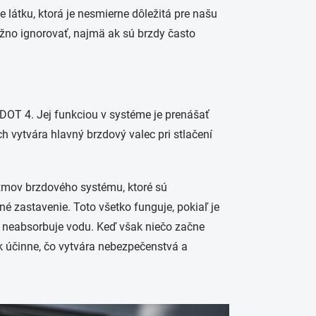
látku, ktorá je nesmierne dôležitá pre našu
ožno ignorovať, najmä ak sú brzdy často
DOT 4. Jej funkciou v systéme je prenášať
h vytvára hlavný brzdový valec pri stlačení
izmov brzdového systému, ktoré sú
é zastavenie. Toto všetko funguje, pokiaľ je
 neabsorbuje vodu. Keď však niečo začne
ak účinne, čo vytvára nebezpečenstvá a