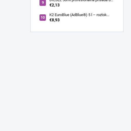
nafty
€2,13
K2 EuroBlue (AdBlue®) 5 l – roztok
močoviny pre SCR dieselové motory
€8,93