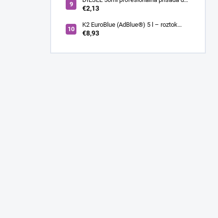
nafty
€2,13
K2 EuroBlue (AdBlue®) 5 l – roztok
močoviny pre SCR dieselové motory
€8,93