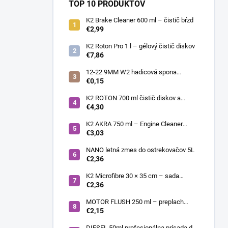
TOP 10 PRODUKTOV
K2 Brake Cleaner 600 ml – čistič bŕzd
€2,99
K2 Roton Pro 1 l – gélový čistič diskov
€7,86
12-22 9MM W2 hadicová spona
nerezová
€0,15
K2 ROTON 700 ml čistič diskov a
deionizér
€4,30
K2 AKRA 750 ml – Engine Cleaner
(čistič motora)
€3,03
NANO letná zmes do ostrekovačov 5L
€2,36
K2 Microfibre 30 × 35 cm – sada
mikrovláknových utierok 4 ks
€2,36
MOTOR FLUSH 250 ml – preplach
motora
€2,15
DIESEL 50ml profesionálna prísada do