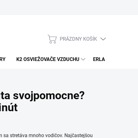
PRÁZDNY KOŠÍK
NÁKUPNÝ
KOŠÍK
RY
K2 OSVIEŽOVAČE VZDUCHU
ERLA HORECA A D
auta svojpomocne?
inút
ým sa stretáva mnoho vodičov. Najčastejšou