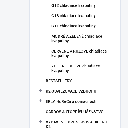
G12 chladiace kvapaliny
G13 chladiace kvapaliny
G11 chladiace kvapaliny
MODRÉ A ZELENÉ chladiace
kvapaliny
ČERVENÉ A RUŽOVÉ chladiace
kvapaliny
ŽLTÉ ATIFREEZE chladiace
kvapaliny
BESTSELLERY
K2 OSVIEŽOVAČE VZDUCHU
ERLA HoReCa a domácnosti
CARDOS AUTOPRÍSLUŠENSTVO
VYBAVENIE PRE SERVIS A DIELŇU
K2