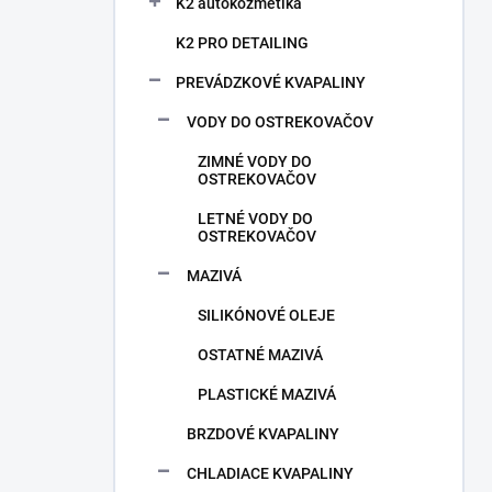
n
K2 autokozmetika
e
K2 PRO DETAILING
l
PREVÁDZKOVÉ KVAPALINY
VODY DO OSTREKOVAČOV
ZIMNÉ VODY DO
OSTREKOVAČOV
LETNÉ VODY DO
OSTREKOVAČOV
MAZIVÁ
SILIKÓNOVÉ OLEJE
OSTATNÉ MAZIVÁ
PLASTICKÉ MAZIVÁ
BRZDOVÉ KVAPALINY
CHLADIACE KVAPALINY