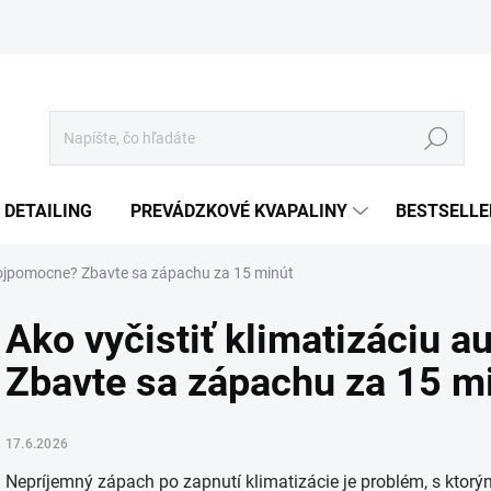
Hľadať
 DETAILING
PREVÁDZKOVÉ KVAPALINY
BESTSELLE
svojpomocne? Zbavte sa zápachu za 15 minút
Ako vyčistiť klimatizáciu 
Zbavte sa zápachu za 15 m
17.6.2026
Nepríjemný zápach po zapnutí klimatizácie je problém, s ktor