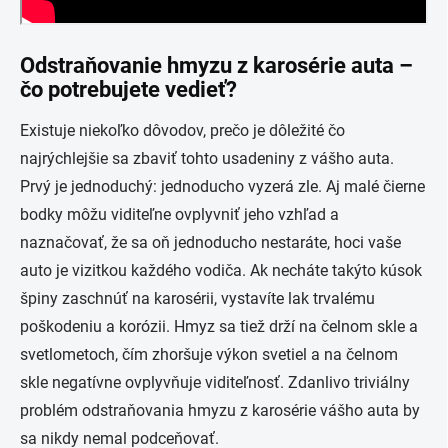
Odstraňovanie hmyzu z karosérie auta –
čo potrebujete vedieť?
Existuje niekoľko dôvodov, prečo je dôležité čo
najrýchlejšie sa zbaviť tohto usadeniny z vášho auta.
Prvý je jednoduchý: jednoducho vyzerá zle. Aj malé čierne
bodky môžu viditeľne ovplyvniť jeho vzhľad a
naznačovať, že sa oň jednoducho nestaráte, hoci vaše
auto je vizitkou každého vodiča. Ak necháte takýto kúsok
špiny zaschnúť na karosérii, vystavíte lak trvalému
poškodeniu a korózii. Hmyz sa tiež drží na čelnom skle a
svetlometoch, čím zhoršuje výkon svetiel a na čelnom
skle negatívne ovplyvňuje viditeľnosť. Zdanlivo triviálny
problém odstraňovania hmyzu z karosérie vášho auta by
sa nikdy nemal podceňovať.