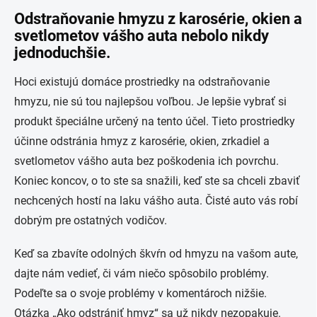
Odstraňovanie hmyzu z karosérie, okien a
svetlometov vášho auta nebolo nikdy
jednoduchšie.
Hoci existujú domáce prostriedky na odstraňovanie
hmyzu, nie sú tou najlepšou voľbou. Je lepšie vybrať si
produkt špeciálne určený na tento účel. Tieto prostriedky
účinne odstránia hmyz z karosérie, okien, zrkadiel a
svetlometov vášho auta bez poškodenia ich povrchu.
Koniec koncov, o to ste sa snažili, keď ste sa chceli zbaviť
nechcených hostí na laku vášho auta. Čisté auto vás robí
dobrým pre ostatných vodičov.
Keď sa zbavíte odolných škvŕn od hmyzu na vašom aute,
dajte nám vedieť, či vám niečo spôsobilo problémy.
Podeľte sa o svoje problémy v komentároch nižšie.
Otázka „Ako odstrániť hmyz“ sa už nikdy nezopakuje.