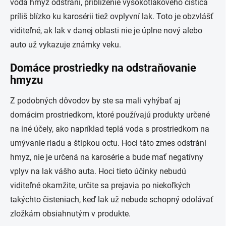
voda hmyz odstráni, priblíženie vysokotlakového čističa
príliš blízko ku karosérii tiež ovplyvní lak. Toto je obzvlášť
viditeľné, ak lak v danej oblasti nie je úplne nový alebo
auto už vykazuje známky veku.
Domáce prostriedky na odstraňovanie
hmyzu
Z podobných dôvodov by ste sa mali vyhýbať aj
domácim prostriedkom, ktoré používajú produkty určené
na iné účely, ako napríklad teplá voda s prostriedkom na
umývanie riadu a štipkou octu. Hoci táto zmes odstráni
hmyz, nie je určená na karosérie a bude mať negatívny
vplyv na lak vášho auta. Hoci tieto účinky nebudú
viditeľné okamžite, určite sa prejavia po niekoľkých
takýchto čisteniach, keď lak už nebude schopný odolávať
zložkám obsiahnutým v produkte.