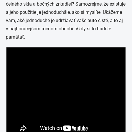
čelného skla a bočných zrkadiel? Samozrejme, že existuje
a jeho použitie je jednoduchšie, ako si myslíte. Ukážeme
vám, aké jednoduché je udržiavať vaše auto čisté, a to aj
v najhorúcejšom ročnom období. Vždy si to budete
pamätať.