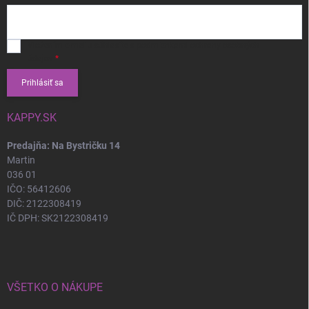
Vložením e-mailu súhlasíte s
podmienkami ochrany osobných
údajov
Prihlásiť sa
KAPPY.SK
Predajňa: Na Bystričku 14
Martin
036 01
IČO: 56412606
DIČ: 2122308419
IČ DPH: SK2122308419
VŠETKO O NÁKUPE