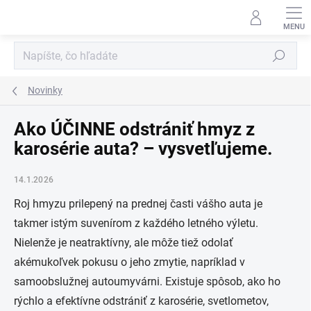
Prejsť
na
obsah
Hľadať
Novinky
Ako ÚČINNE odstrániť hmyz z
karosérie auta? – vysvetľujeme.
14.1.2026
Roj hmyzu prilepený na prednej časti vášho auta je
takmer istým suvenírom z každého letného výletu.
Nielenže je neatraktívny, ale môže tiež odolať
akémukoľvek pokusu o jeho zmytie, napríklad v
samoobslužnej autoumyvárni. Existuje spôsob, ako ho
rýchlo a efektívne odstrániť z karosérie, svetlometov,