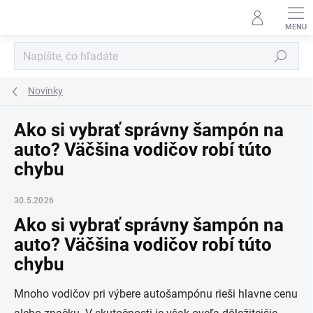
Prejsť
na
obsah
Hľadať
Novinky
Ako si vybrať správny šampón na
auto? Väčšina vodičov robí túto
chybu
30.5.2026
Ako si vybrať správny šampón na
auto? Väčšina vodičov robí túto
chybu
Mnoho vodičov pri výbere autošampónu rieši hlavne cenu