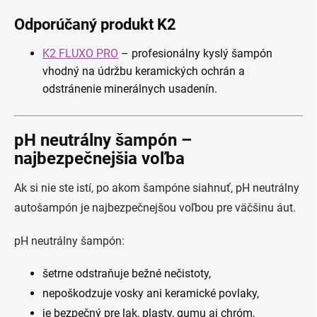
Odporúčaný produkt K2
K2 FLUXO PRO
– profesionálny kyslý šampón
vhodný na údržbu keramických ochrán a
odstránenie minerálnych usadenín.
pH neutrálny šampón –
najbezpečnejšia voľba
Ak si nie ste istí, po akom šampóne siahnuť, pH neutrálny
autošampón je najbezpečnejšou voľbou pre väčšinu áut.
pH neutrálny šampón:
šetrne odstraňuje bežné nečistoty,
nepoškodzuje vosky ani keramické povlaky,
je bezpečný pre lak, plasty, gumu aj chróm,