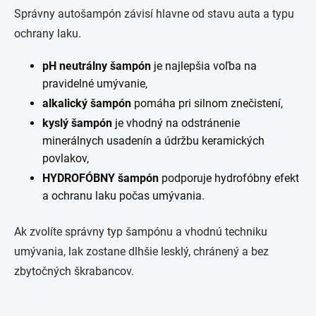
Správny autošampón závisí hlavne od stavu auta a typu
ochrany laku.
pH neutrálny šampón
je najlepšia voľba na
pravidelné umývanie,
alkalický šampón
pomáha pri silnom znečistení,
kyslý šampón
je vhodný na odstránenie
minerálnych usadenín a údržbu keramických
povlakov,
HYDROFÓBNY šampón
podporuje hydrofóbny efekt
a ochranu laku počas umývania.
Ak zvolíte správny typ šampónu a vhodnú techniku
umývania, lak zostane dlhšie lesklý, chránený a bez
zbytočných škrabancov.