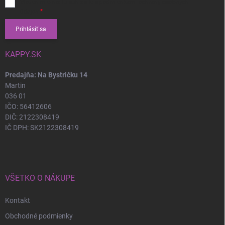
Vložením e-mailu súhlasíte s
podmienkami ochrany osobných
údajov
Prihlásiť sa
KAPPY.SK
Predajňa: Na Bystričku 14
Martin
036 01
IČO: 56412606
DIČ: 2122308419
IČ DPH: SK2122308419
VŠETKO O NÁKUPE
Kontakt
Obchodné podmienky