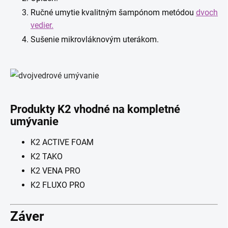
Ručné umytie kvalitným šampónom metódou
dvoch
vedier.
Sušenie mikrovláknovým uterákom.
Produkty K2 vhodné na kompletné
umývanie
K2 ACTIVE FOAM
K2 TAKO
K2 VENA PRO
K2 FLUXO PRO
Záver