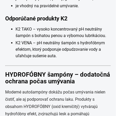
je vhodný na pravidelné umývanie.
Odporúčané produkty K2
K2 TAKO – vysoko koncentrovaný pH neutrálny
šampón s bohatou penou a výbornou lubrikáciou.
K2 VENA – pH neutrálny šampón s hydrofóbnym
efektom, ktorý podporuje odpudzovanie vody a
uľahčuje sušenie auta.
HYDROFÓBNY šampóny – dodatočná
ochrana počas umývania
Moderné autošampóny dokážu počas umývania nielen
čistiť, ale aj podporovať ochranu laku. Produkty s
obsahom HYDROFÓBNY (oxid kremičitý) vytvárajú
hydrofóbny efekt, zvýrazňujú lesk a pomáhajú